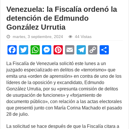
Venezuela: la Fiscalía ordenó la
detención de Edmundo
González Urrutia
martes, 3 septiembre, 2024
44 Vistas
F
T
W
M
Pi
E
T
C
S
a
wi
h
e
nt
m
el
o
h
La Fiscalía de Venezuela solicitó este lunes a un
c
tt
at
ss
er
ail
e
p
ar
juzgado especializado en delitos de «terrorismo» que
e
er
s
e
e
gr
y
e
emita una «orden de aprensión» en contra de uno de los
líderes de la oposición y excandidato, Edmundo
b
A
n
st
a
Li
González Urrutia, por su «presunta comisión de delitos
o
p
g
m
n
de usurpación de funciones» y «forjamiento de
documento público», con relación a las actas electorales
o
p
er
k
que presentó junto con María Corina Machado el pasado
k
28 de julio.
La solicitud se hace después de que la Fiscalía citara a