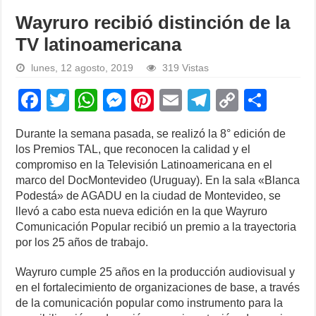
Wayruro recibió distinción de la
TV latinoamericana
lunes, 12 agosto, 2019
319 Vistas
F
T
W
M
Pi
E
T
C
S
a
wi
h
e
nt
m
el
o
h
Durante la semana pasada, se realizó la 8° edición de
c
tt
at
ss
er
ail
e
p
ar
los Premios TAL, que reconocen la calidad y el
e
er
s
e
e
gr
y
e
compromiso en la Televisión Latinoamericana en el
marco del DocMontevideo (Uruguay). En la sala «Blanca
b
A
n
st
a
Li
Podestá» de AGADU en la ciudad de Montevideo, se
o
p
g
m
n
llevó a cabo esta nueva edición en la que Wayruro
Comunicación Popular recibió un premio a la trayectoria
o
p
er
k
por los 25 años de trabajo.
k
Wayruro cumple 25 años en la producción audiovisual y
en el fortalecimiento de organizaciones de base, a través
de la comunicación popular como instrumento para la