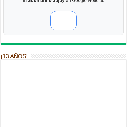
El Submarino Jujuy
en Google Noticias
¡13 AÑOS!