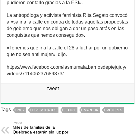
pudieron contarlo gracias a la ESI».
La antropóloga y activista feminista Rita Segato convocó
a «salir a la calle en contra de todas aquellas propuestas
de gobierno que nos obligan a dar un paso atrás en las
conquistas que hemos conseguido».
«Tenemos que ir a la calle el 28 a luchar por un gobierno
que no sea anti mujer», dijo.
https://www.facebook.com/lasmumala.barriosdepiejujuy/
videos/711406237689873/
tweet
Tags
28 S
DIVERSIDADES
JUJUY
MARCHA
MUJERES
Previo
Miles de familias de la
Quebrada estarán sin luz por