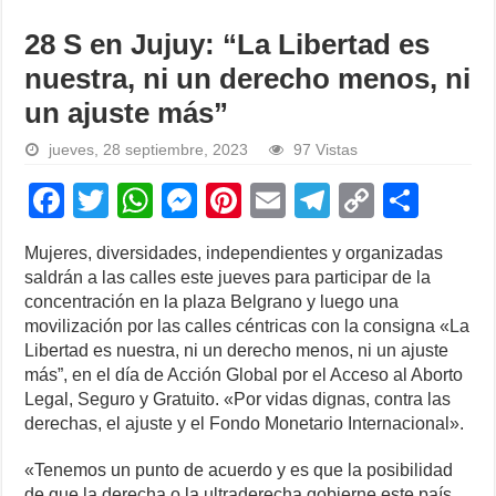
28 S en Jujuy: “La Libertad es
nuestra, ni un derecho menos, ni
un ajuste más”
jueves, 28 septiembre, 2023
97 Vistas
F
T
W
M
Pi
E
T
C
S
a
wi
h
e
nt
m
el
o
h
Mujeres, diversidades, independientes y organizadas
c
tt
at
ss
er
ail
e
p
ar
saldrán a las calles este jueves para participar de la
e
er
s
e
e
gr
y
e
concentración en la plaza Belgrano y luego una
movilización por las calles céntricas con la consigna «La
b
A
n
st
a
Li
Libertad es nuestra, ni un derecho menos, ni un ajuste
o
p
g
m
n
más”, en el día de Acción Global por el Acceso al Aborto
Legal, Seguro y Gratuito. «Por vidas dignas, contra las
o
p
er
k
derechas, el ajuste y el Fondo Monetario Internacional».
k
«Tenemos un punto de acuerdo y es que la posibilidad
de que la derecha o la ultraderecha gobierne este país