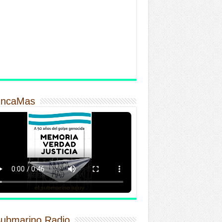
ncaMas
Submarino Radio