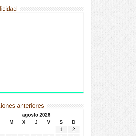
licidad
ciones anteriores
agosto 2026
L
M
X
J
V
S
D
1
2