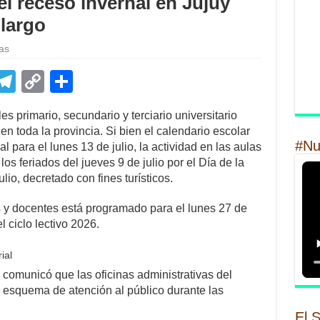
el receso invernal en Jujuy
 largo
as
E
T
C
S
m
el
o
h
es primario, secundario y terciario universitario
il
e
p
ar
 en toda la provincia. Si bien el calendario escolar
gr
y
e
#Nu
al para el lunes 13 de julio, la actividad en las aulas
s feriados del jueves 9 de julio por el Día de la
a
Li
lio, decretado con fines turísticos.
m
n
s y docentes está programado para el lunes 27 de
k
l ciclo lectivo 2026.
ial
 comunicó que las oficinas administrativas del
 esquema de atención al público durante las
El 