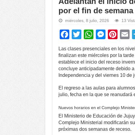
Adelantan el inicio d
por el fin de semana
miércoles, 8 julio, 2026
13 Vist
F
T
W
M
Pi
a
wi
h
e
nt
Las clases presenciales en los nivel
c
tt
at
ss
er
a
finalizan este miércoles por la tarde
e
er
s
e
e
establece el inicio del receso invern
concluye anticipadamente debido a lo
b
A
n
st
Independencia y del viernes 10 de ju
o
p
g
El regreso a las aulas para alumno
o
p
er
julio, fecha en la que se reanudará e
k
Nuevos horarios en el Complejo Minister
El Ministerio de Educación de Jujuy
Complejo Ministerial modificarán su
próximas dos semanas de receso.