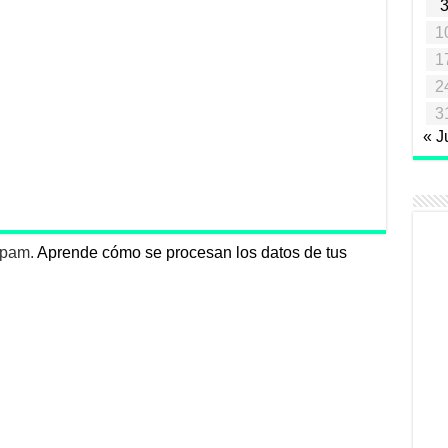
1
1
2
3
« J
 spam.
Aprende cómo se procesan los datos de tus