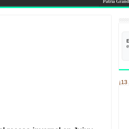
Patria Grand
E
e
¡13