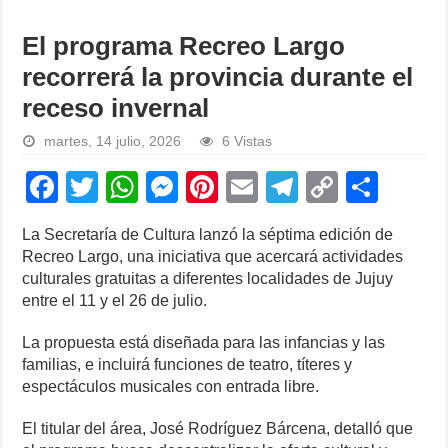
El programa Recreo Largo
recorrerá la provincia durante el
receso invernal
martes, 14 julio, 2026
6 Vistas
F
T
W
M
Pi
E
T
C
S
a
wi
h
e
nt
m
el
o
h
La Secretaría de Cultura lanzó la séptima edición de
c
tt
at
ss
er
ail
e
p
ar
Recreo Largo, una iniciativa que acercará actividades
e
er
s
e
e
gr
y
e
culturales gratuitas a diferentes localidades de Jujuy
entre el 11 y el 26 de julio.
b
A
n
st
a
Li
o
p
g
m
n
La propuesta está diseñada para las infancias y las
familias, e incluirá funciones de teatro, títeres y
o
p
er
k
espectáculos musicales con entrada libre.
k
El titular del área, José Rodríguez Bárcena, detalló que