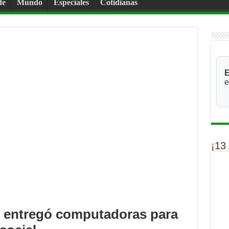
de
Mundo
Especiales
Cotidianas
E
e
¡13
ir entregó computadoras para