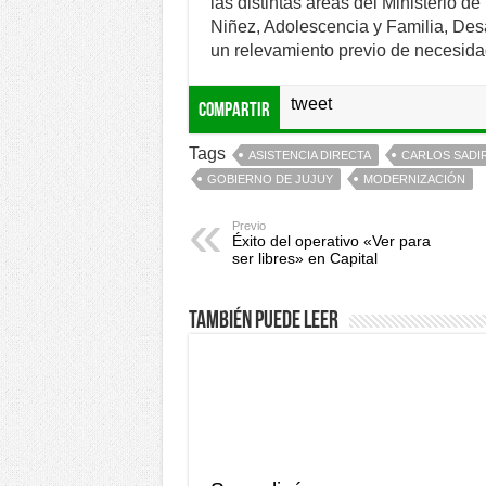
las distintas áreas del Ministerio d
Niñez, Adolescencia y Familia, Desa
un relevamiento previo de necesida
tweet
Compartir
Tags
ASISTENCIA DIRECTA
CARLOS SADI
GOBIERNO DE JUJUY
MODERNIZACIÓN
Previo
Éxito del operativo «Ver para
ser libres» en Capital
También puede leer