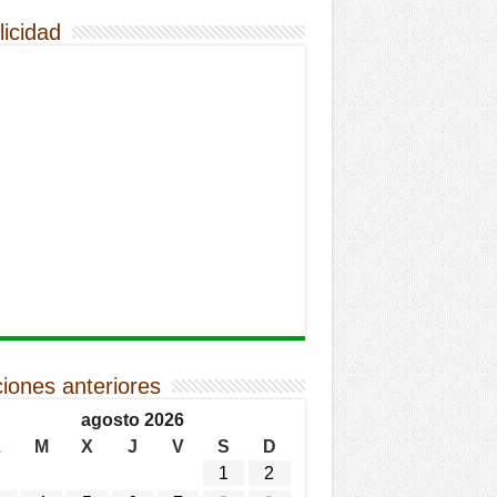
licidad
ciones anteriores
agosto 2026
L
M
X
J
V
S
D
1
2