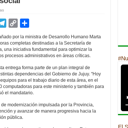
 social
tas
E
T
C
S
m
el
o
h
añado por la ministra de Desarrollo Humano Marta
il
e
p
ar
oras completas destinadas a la Secretaría de
gr
y
e
, una iniciativa fundamental para optimizar la
os procesos administrativos en áreas críticas.
a
Li
#Nu
m
n
a entrega forma parte de un plan integral de
istintas dependencias del Gobierno de Jujuy. “Hoy
k
quipos para el trabajo diario de esta área, en el
0 computadoras para este ministerio y también para
só el mandatario.
ca de modernización impulsada por la Provincia,
tención y avanzar de manera progresiva hacia la
ción pública.
El 