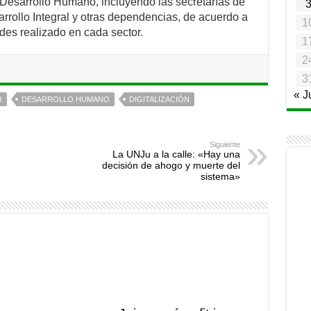
e Desarrollo Humano, incluyendo las secretarías de
rrollo Integral y otras dependencias, de acuerdo a
1
des realizado en cada sector.
1
2
3
« J
R
DESARROLLO HUMANO
DIGITALIZACIÓN
Siguiente
La UNJu a la calle: «Hay una
decisión de ahogo y muerte del
sistema»