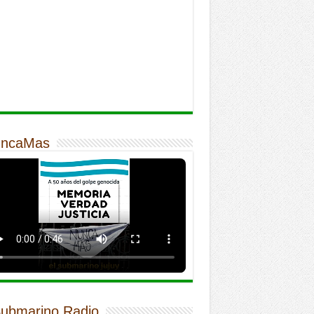
ncaMas
Submarino Radio