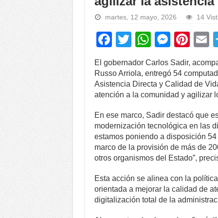
agilizar la asistencia
martes, 12 mayo, 2026
14 Vis
F
T
W
M
Pi
a
wi
h
e
nt
El gobernador Carlos Sadir, acomp
c
tt
at
ss
er
a
Russo Arriola, entregó 54 computad
e
er
s
e
e
Asistencia Directa y Calidad de Vida
atención a la comunidad y agilizar l
b
A
n
st
o
p
g
En ese marco, Sadir destacó que est
modernización tecnológica en las d
o
p
er
estamos poniendo a disposición 54 e
k
marco de la provisión de más de 20
otros organismos del Estado”, preci
Esta acción se alinea con la políti
orientada a mejorar la calidad de a
digitalización total de la administra