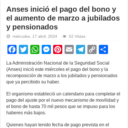
Anses inició el pago del bono y
el aumento de marzo a jubilados
y pensionados
miércoles, 17 abril, 2024
52 Vistas
F
T
W
M
Pi
E
T
C
S
a
wi
h
e
nt
m
el
o
h
La Administración Nacional de la Seguridad Social
c
tt
at
ss
er
ail
e
p
ar
(Anses) inició este miércoles el pago del bono y la
e
er
s
e
e
gr
y
e
recomposición de marzo a los jubilados y pensionados
que ya percibido su haber.
b
A
n
st
a
Li
o
p
g
m
n
El organismo estableció un calendario para completar el
pago del ajuste por el nuevo mecanismo de movilidad y
o
p
er
k
el bono de hasta 70 mil pesos que se impuso para los
k
haberes más bajos.
Quienes hayan tenido fecha de pago prevista en el