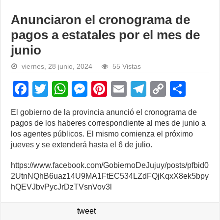
Anunciaron el cronograma de
pagos a estatales por el mes de
junio
viernes, 28 junio, 2024
55 Vistas
F
T
W
M
Pi
E
T
C
S
a
wi
h
e
nt
m
el
o
h
El gobierno de la provincia anunció el cronograma de
c
tt
at
ss
er
ail
e
p
ar
pagos de los haberes correspondiente al mes de junio a
e
er
s
e
e
gr
y
e
los agentes públicos. El mismo comienza el próximo
jueves y se extenderá hasta el 6 de julio.
b
A
n
st
a
Li
o
p
g
m
n
https://www.facebook.com/GobiernoDeJujuy/posts/pfbid0
2UtnNQhB6uaz14U9MA1FtEC534LZdFQjKqxX8ek5bpy
o
p
er
k
hQEVJbvPycJrDzTVsnVov3l
k
tweet