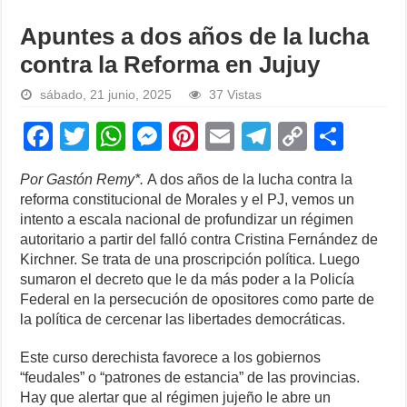
Apuntes a dos años de la lucha
contra la Reforma en Jujuy
sábado, 21 junio, 2025
37 Vistas
F
T
W
M
Pi
E
T
C
S
a
wi
h
e
nt
m
el
o
h
Por Gastón Remy*.
A dos años de la lucha contra la
c
tt
at
ss
er
ail
e
p
ar
reforma constitucional de Morales y el PJ, vemos un
e
er
s
e
e
gr
y
e
intento a escala nacional de profundizar un régimen
autoritario a partir del falló contra Cristina Fernández de
b
A
n
st
a
Li
Kirchner. Se trata de una proscripción política. Luego
o
p
g
m
n
sumaron el decreto que le da más poder a la Policía
Federal en la persecución de opositores como parte de
o
p
er
k
la política de cercenar las libertades democráticas.
k
Este curso derechista favorece a los gobiernos
“feudales” o “patrones de estancia” de las provincias.
Hay que alertar que al régimen jujeño le abre un