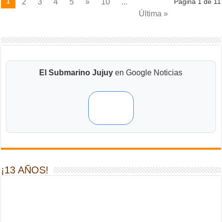
1
2
3
4
5
»
10
...
Pagina 1 de 11
Última »
El Submarino Jujuy
en Google Noticias
¡13 AÑOS!