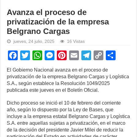
Avanza el proceso de
privatización de la empresa
Belgrano Cargas
jueves, 24 julio, 2025
16 Vistas
F
T
W
M
Pi
E
T
C
S
a
wi
h
e
nt
m
el
o
h
El Gobierno Nacional avanza en el proceso de
c
tt
at
ss
er
ail
e
p
ar
privatización de la empresa Belgrano Cargas y Logística
e
er
s
e
e
gr
y
e
S.A., según establece la Resolución 1049/2025
publicada este jueves en el Boletín Oficial.
b
A
n
st
a
Li
o
p
g
m
n
Dicho proceso se inició el 10 de febrero del corriente
año, según lo dispuesto por la Ley de Bases, que
o
p
er
k
incluye a la empresa estatal Belgrano Cargas y Logística
k
S.A. entre aquellas sujetas a privatización, en el marco
de la decisión del presidente Javier Milei de reducir la
participación del Estado en actividades de carácter