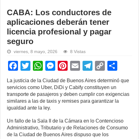
CABA: Los conductores de
aplicaciones deberán tener
licencia profesional y pagar
seguro
viernes, 8 mayo, 2026
8 Vistas
F
T
W
M
Pi
E
T
C
S
a
wi
h
e
nt
m
el
o
h
La justicia de la Ciudad de Buenos Aires determinó que
c
tt
at
ss
er
ail
e
p
ar
servicios como Uber, DiDi y Cabify constituyen un
e
er
s
e
e
gr
y
e
transporte de pasajeros y deben cumplir con exigencias
similares a las de taxis y remises para garantizar la
b
A
n
st
a
Li
igualdad ante la ley.
o
p
g
m
n
Un fallo de la Sala II de la Cámara en lo Contencioso
o
p
er
k
Administrativo, Tributario y de Relaciones de Consumo
k
de la Ciudad de Buenos Aires dispuso que los