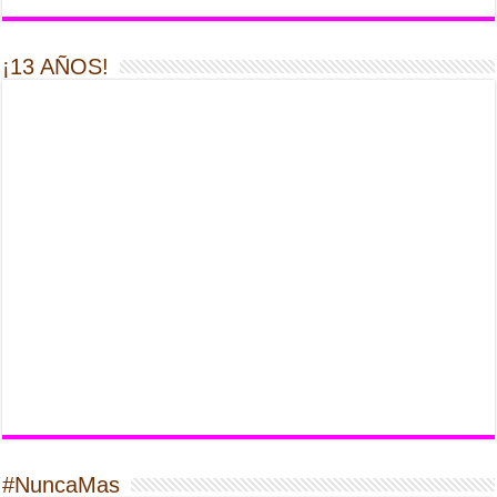
¡13 AÑOS!
#NuncaMas