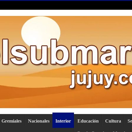
Gremiales
Nacionales
Interior
Educación
Cultura
S