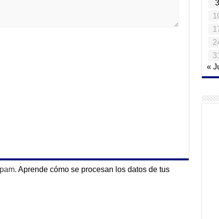
1
1
2
3
« J
 spam.
Aprende cómo se procesan los datos de tus