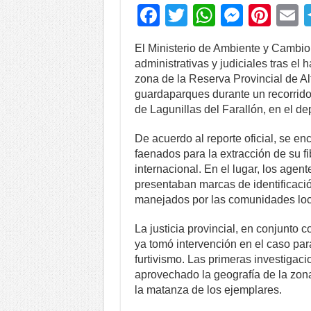
F
T
W
M
Pi
a
wi
h
e
nt
El Ministerio de Ambiente y Cambio 
c
tt
at
ss
er
a
administrativas y judiciales tras el
e
er
s
e
e
zona de la Reserva Provincial de Al
guardaparques durante un recorrido 
b
A
n
st
de Lagunillas del Farallón, en el 
o
p
g
De acuerdo al reporte oficial, se e
o
p
er
faenados para la extracción de su f
k
internacional. En el lugar, los agen
presentaban marcas de identificació
manejados por las comunidades loca
La justicia provincial, en conjunto c
ya tomó intervención en el caso par
furtivismo. Las primeras investigac
aprovechado la geografía de la zona
la matanza de los ejemplares.