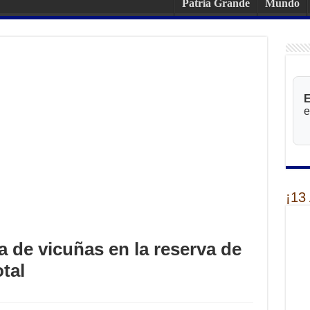
Patria Grande
Mundo
E
e
¡13
a de vicuñas en la reserva de
tal