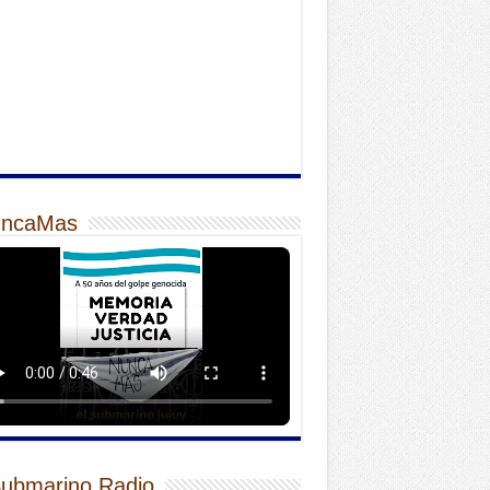
ncaMas
Submarino Radio