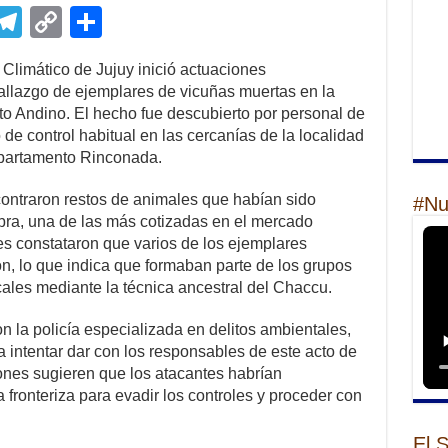
E
T
C
S
m
el
o
h
Climático de Jujuy inició actuaciones
il
e
p
ar
 hallazgo de ejemplares de vicuñas muertas en la
gr
y
e
to Andino. El hecho fue descubierto por personal de
de control habitual en las cercanías de la localidad
a
Li
departamento Rinconada.
m
n
ncontraron restos de animales que habían sido
#Nu
k
ibra, una de las más cotizadas en el mercado
tes constataron que varios de los ejemplares
n, lo que indica que formaban parte de los grupos
les mediante la técnica ancestral del Chaccu.
on la policía especializada en delitos ambientales,
a intentar dar con los responsables de este acto de
iones sugieren que los atacantes habrían
 fronteriza para evadir los controles y proceder con
El 