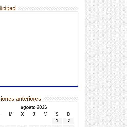
licidad
ciones anteriores
agosto 2026
L
M
X
J
V
S
D
1
2