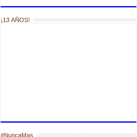
¡13 AÑOS!
#NuncaMas