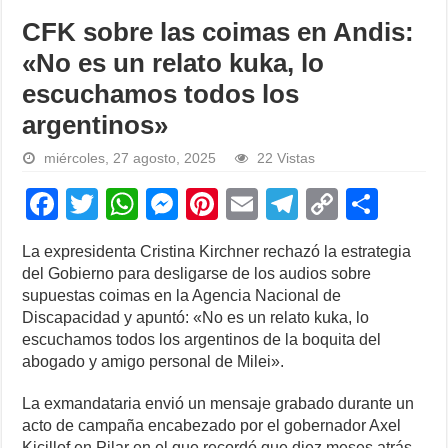
CFK sobre las coimas en Andis:
«No es un relato kuka, lo
escuchamos todos los
argentinos»
miércoles, 27 agosto, 2025
22 Vistas
F
T
W
M
Pi
E
T
C
S
a
wi
h
e
nt
m
el
o
h
La expresidenta Cristina Kirchner rechazó la estrategia
c
tt
at
ss
er
ail
e
p
ar
del Gobierno para desligarse de los audios sobre
e
er
s
e
e
gr
y
e
supuestas coimas en la Agencia Nacional de
Discapacidad y apuntó: «No es un relato kuka, lo
b
A
n
st
a
Li
escuchamos todos los argentinos de la boquita del
o
p
g
m
n
abogado y amigo personal de Milei».
o
p
er
k
La exmandataria envió un mensaje grabado durante un
k
acto de campaña encabezado por el gobernador Axel
Kicillof en Pilar en el que recordó que diez meses atrás,