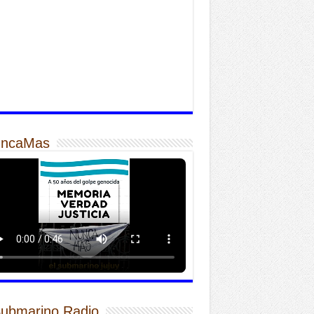
ncaMas
Submarino Radio