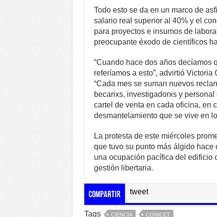
Todo esto se da en un marco de asfi
salario real superior al 40% y el c
para proyectos e insumos de labora
preocupante éxodo de científicos hac
“Cuando hace dos años decíamos que
referíamos a esto”, advirtió Victori
“Cada mes se suman nuevos reclamos,
becarixs, investigadorxs y personal
cartel de venta en cada oficina, en c
desmantelamiento que se vive en los
La protesta de este miércoles prome
que tuvo su punto más álgido hace 
una ocupación pacífica del edificio c
gestión libertaria.
tweet
Compartir
Tags
CIENCIA
CONICET