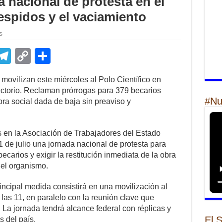
a nacional de protesta en el
espidos y el vaciamiento
s
E
T
C
S
m
el
o
h
ovilizan este miércoles al Polo Científico en
il
e
p
ar
ectorio. Reclaman prórrogas para 379 becarios
gr
y
e
#Nu
obra social dada de baja sin preaviso y
a
Li
m
n
 en la Asociación de Trabajadores del Estado
1 de julio una jornada nacional de protesta para
k
ecarios y exigir la restitución inmediata de la obra
del organismo.
incipal medida consistirá en una movilización al
e las 11, en paralelo con la reunión clave que
 La jornada tendrá alcance federal con réplicas y
El 
s del país.