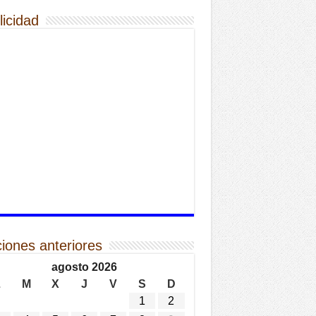
licidad
ciones anteriores
agosto 2026
L
M
X
J
V
S
D
1
2