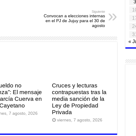
1
Siguiente
Convocan a elecciones internas
1
en el PJ de Jujuy para el 30 de
agosto
2
3
« J
sueldo no
Cruces y lecturas
nza”: El mensaje
contrapuestas tras la
arcía Cuerva en
media sanción de la
Cayetano
Ley de Propiedad
Privada
rnes, 7 agosto, 2026
viernes, 7 agosto, 2026