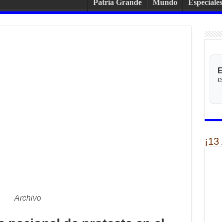
Patria Grande
Mundo
Especiale
E
e
¡13
Archivo