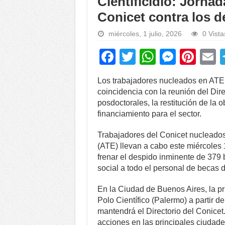
Cientificidio: Jornad
Conicet contra los d
miércoles, 1 julio, 2026
0 Vista
F
T
W
M
Pi
a
wi
h
e
nt
Los trabajadores nucleados en ATE m
c
tt
at
ss
er
a
coincidencia con la reunión del Dir
e
er
s
e
e
posdoctorales, la restitución de la 
financiamiento para el sector.
b
A
n
st
o
p
g
Trabajadores del Conicet nucleados
(ATE) llevan a cabo este miércoles 
o
p
er
frenar el despido inminente de 379 b
k
social a todo el personal de becas 
En la Ciudad de Buenos Aires, la pr
Polo Científico (Palermo) a partir d
mantendrá el Directorio del Conicet.
acciones en las principales ciudade