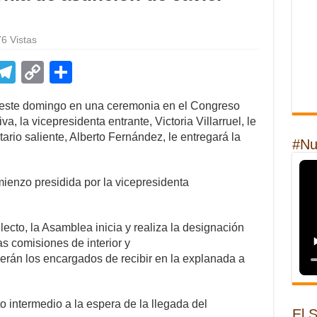
6 Vistas
E
T
C
S
m
el
o
h
a este domingo en una ceremonia en el Congreso
il
e
p
ar
a, la vicepresidenta entrante, Victoria Villarruel, le
gr
y
e
ario saliente, Alberto Fernández, le entregará la
#Nu
a
Li
m
n
ienzo presidida por la vicepresidenta
k
lecto, la Asamblea inicia y realiza la designación
as comisiones de interior y
serán los encargados de recibir en la explanada a
 intermedio a la espera de la llegada del
El 