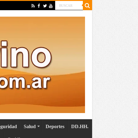
eguridad
Salud
Deportes
DD.HH.