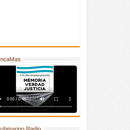
ncaMas
Submarino Radio