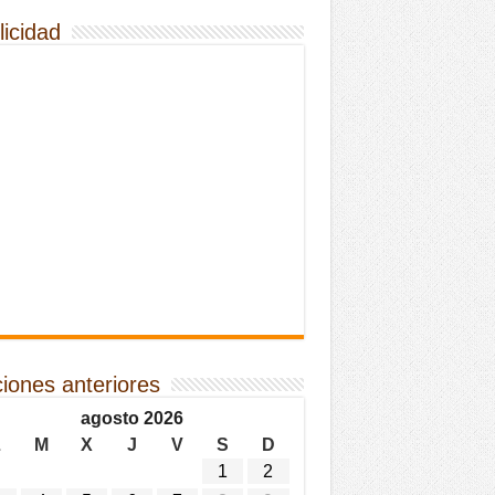
licidad
ciones anteriores
agosto 2026
L
M
X
J
V
S
D
1
2