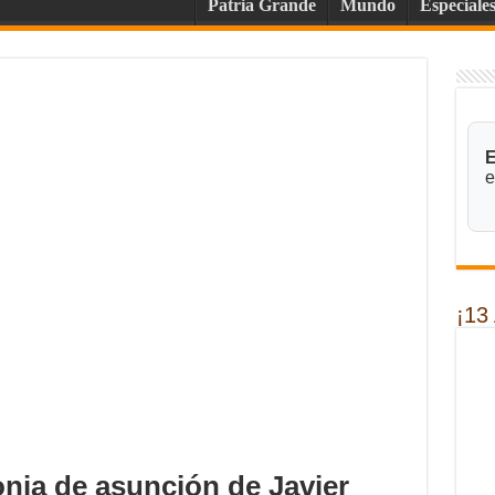
Patria Grande
Mundo
Especiale
E
e
¡13
nia de asunción de Javier