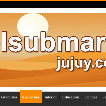
Gremiales
Nacionales
Interior
Educación
Cultura
S