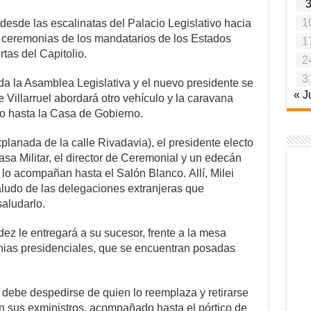
1
desde las escalinatas del Palacio Legislativo hacia
s ceremonias de los mandatarios de los Estados
1
tas del Capitolio.
2
3
ada la Asamblea Legislativa y el nuevo presidente se
« J
e Villarruel abordará otro vehículo y la caravana
yo hasta la Casa de Gobierno.
planada de la calle Rivadavia), el presidente electo
Casa Militar, el director de Ceremonial y un edecán
 lo acompañan hasta el Salón Blanco. Allí, Milei
saludo de las delegaciones extranjeras que
aludarlo.
ez le entregará a su sucesor, frente a la mesa
gnias presidenciales, que se encuentran posadas
e debe despedirse de quien lo reemplaza y retirarse
 sus exministros, acompañado hasta el pórtico de