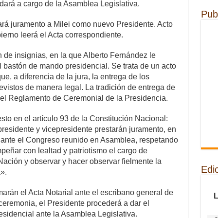
edará a cargo de la Asamblea Legislativa.
Pub
rá juramento a Milei como nuevo Presidente. Acto
erno leerá el Acta correspondiente.
 de insignias, en la que Alberto Fernández le
l bastón de mando presidencial. Se trata de un acto
e, a diferencia de la jura, la entrega de los
evistos de manera legal. La tradición de entrega de
o el Reglamento de Ceremonial de la Presidencia.
esto en el artículo 93 de la Constitución Nacional:
presidente y vicepresidente prestarán juramento, en
 ante el Congreso reunido en Asamblea, respetando
peñar con lealtad y patriotismo el cargo de
Nación y observar y hacer observar fielmente la
Edi
».
rmarán el Acta Notarial ante el escribano general de
 ceremonia, el Presidente procederá a dar el
esidencial ante la Asamblea Legislativa.