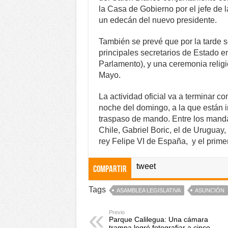
la Casa de Gobierno por el jefe de l
un edecán del nuevo presidente.
También se prevé que por la tarde se
principales secretarios de Estado e
Parlamento), y una ceremonia religi
Mayo.
La actividad oficial va a terminar c
noche del domingo, a la que están in
traspaso de mando. Entre los manda
Chile, Gabriel Boric, el de Uruguay
rey Felipe VI de España, y el primer
tweet
Compartir
Tags
ASAMBLEA LEGISLATIVA
ASUNCIÓN
Previo
Parque Calilegua: Una cámara
trampa logró fotografiar a cinco