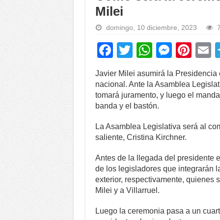
Milei
domingo, 10 diciembre, 2023
7
F
T
W
M
Pi
a
wi
h
e
nt
Javier Milei asumirá la Presidenci
c
tt
at
ss
er
a
nacional. Ante la Asamblea Legislativ
e
er
s
e
e
tomará juramento, y luego el mandat
banda y el bastón.
b
A
n
st
o
p
g
La Asamblea Legislativa será al com
saliente, Cristina Kirchner.
o
p
er
k
Antes de la llegada del presidente e
de los legisladores que integrarán l
exterior, respectivamente, quienes 
Milei y a Villarruel.
Luego la ceremonia pasa a un cuarto