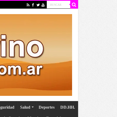
eguridad
Salud
Deportes
DD.HH.