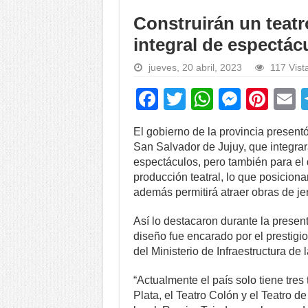
Construirán un teatr
integral de espectác
jueves, 20 abril, 2023
117 Vist
F
T
W
M
Pi
a
wi
h
e
nt
El gobierno de la provincia present
c
tt
at
ss
er
a
San Salvador de Jujuy, que integrar
e
er
s
e
e
espectáculos, pero también para el 
producción teatral, lo que posiciona
b
A
n
st
además permitirá atraer obras de jer
o
p
g
Así lo destacaron durante la presen
o
p
er
diseño fue encarado por el prestigi
k
del Ministerio de Infraestructura de l
“Actualmente el país solo tiene tres
Plata, el Teatro Colón y el Teatro d