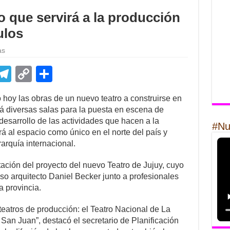
o que servirá a la producción
ulos
as
E
T
C
S
m
el
o
h
ó hoy las obras de un nuevo teatro a construirse en
il
e
p
ar
á diversas salas para la puesta en escena de
gr
y
e
desarrollo de las actividades que hacen a la
#Nu
rá al espacio como único en el norte del país y
a
Li
arquía internacional.
m
n
tación del proyecto del nuevo Teatro de Jujuy, cuyo
k
oso arquitecto Daniel Becker junto a profesionales
a provincia.
 teatros de producción: el Teatro Nacional de La
e San Juan”, destacó el secretario de Planificación