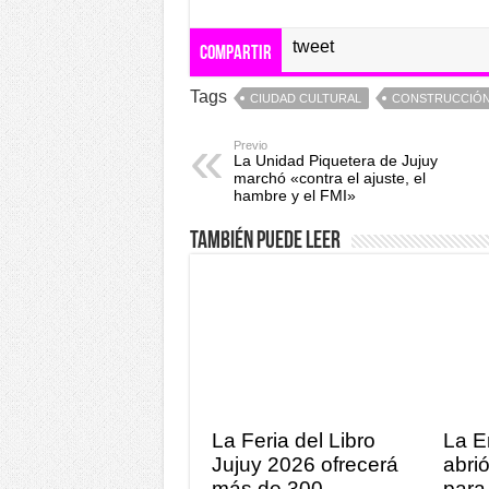
tweet
Compartir
Tags
CIUDAD CULTURAL
CONSTRUCCIÓ
Previo
La Unidad Piquetera de Jujuy
marchó «contra el ajuste, el
hambre y el FMI»
También puede leer
La Feria del Libro
La E
Jujuy 2026 ofrecerá
abrió
más de 300
para 