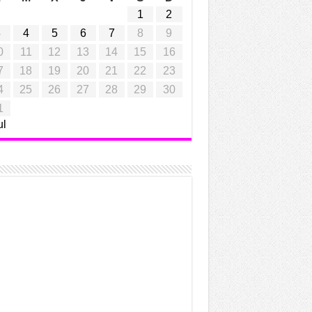
1
2
3
4
5
6
7
8
9
0
11
12
13
14
15
16
7
18
19
20
21
22
23
4
25
26
27
28
29
30
1
ul