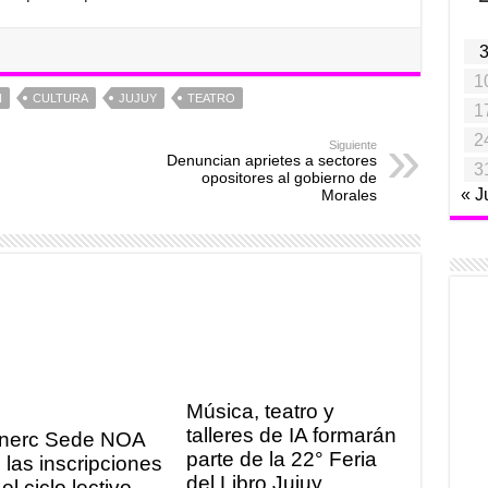
1
N
CULTURA
JUJUY
TEATRO
1
2
Siguiente
Denuncian aprietes a sectores
3
opositores al gobierno de
« J
Morales
Música, teatro y
talleres de IA formarán
nerc Sede NOA
parte de la 22° Feria
 las inscripciones
del Libro Jujuy
el ciclo lectivo