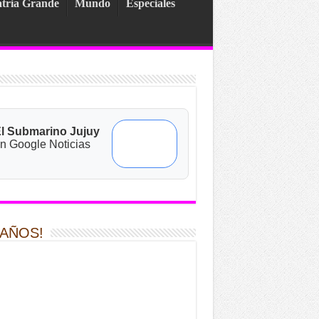
tria Grande
Mundo
Especiales
l Submarino Jujuy
n Google Noticias
 AÑOS!