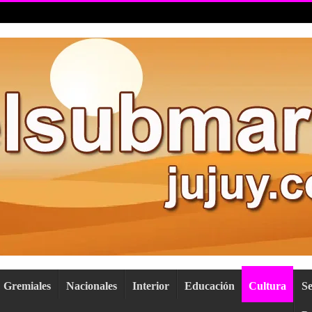
Gremiales
Nacionales
Interior
Educación
Cultura
S