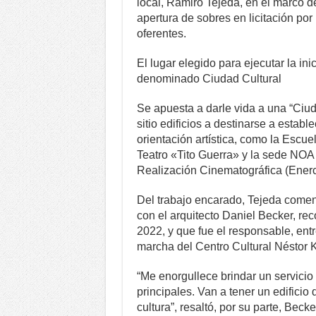
local, Ramiro Tejeda, en el marco de
apertura de sobres en licitación por
oferentes.
El lugar elegido para ejecutar la ini
denominado Ciudad Cultural
Se apuesta a darle vida a una “Ciud
sitio edificios a destinarse a estab
orientación artística, como la Escu
Teatro «Tito Guerra» y la sede NOA
Realización Cinematográfica (Enerc)
Del trabajo encarado, Tejeda coment
con el arquitecto Daniel Becker, r
2022, y que fue el responsable, entr
marcha del Centro Cultural Néstor K
“Me enorgullece brindar un servicio 
principales. Van a tener un edificio
cultura”, resaltó, por su parte, Becke