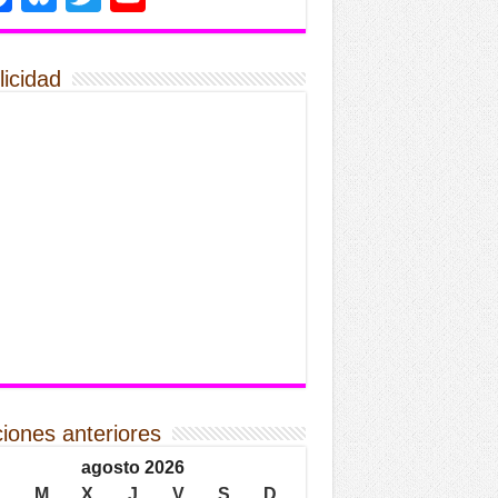
licidad
ciones anteriores
agosto 2026
L
M
X
J
V
S
D