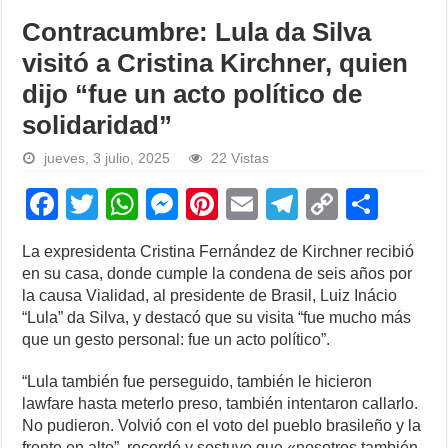
Contracumbre: Lula da Silva
visitó a Cristina Kirchner, quien
dijo “fue un acto político de
solidaridad”
jueves, 3 julio, 2025
22 Vistas
F
T
W
M
Pi
E
T
C
S
a
wi
h
e
nt
m
el
o
h
La expresidenta Cristina Fernández de Kirchner recibió
c
tt
at
ss
er
ail
e
p
ar
en su casa, donde cumple la condena de seis años por
e
er
s
e
e
gr
y
e
la causa Vialidad, al presidente de Brasil, Luiz Inácio
“Lula” da Silva, y destacó que su visita “fue mucho más
b
A
n
st
a
Li
que un gesto personal: fue un acto político”.
o
p
g
m
n
“Lula también fue perseguido, también le hicieron
o
p
er
k
lawfare hasta meterlo preso, también intentaron callarlo.
k
No pudieron. Volvió con el voto del pueblo brasileño y la
frente en alto”, recordó y sostuvo que «nosotros también