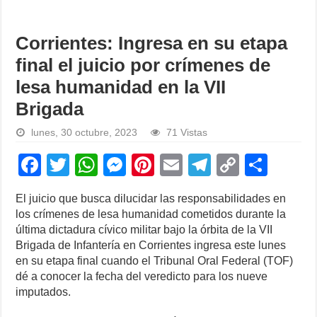
Corrientes: Ingresa en su etapa
final el juicio por crímenes de
lesa humanidad en la VII
Brigada
lunes, 30 octubre, 2023
71 Vistas
F
T
W
M
Pi
E
T
C
S
a
wi
h
e
nt
m
el
o
h
El juicio que busca dilucidar las responsabilidades en
c
tt
at
ss
er
ail
e
p
ar
los crímenes de lesa humanidad cometidos durante la
e
er
s
e
e
gr
y
e
última dictadura cívico militar bajo la órbita de la VII
Brigada de Infantería en Corrientes ingresa este lunes
b
A
n
st
a
Li
en su etapa final cuando el Tribunal Oral Federal (TOF)
o
p
g
m
n
dé a conocer la fecha del veredicto para los nueve
imputados.
o
p
er
k