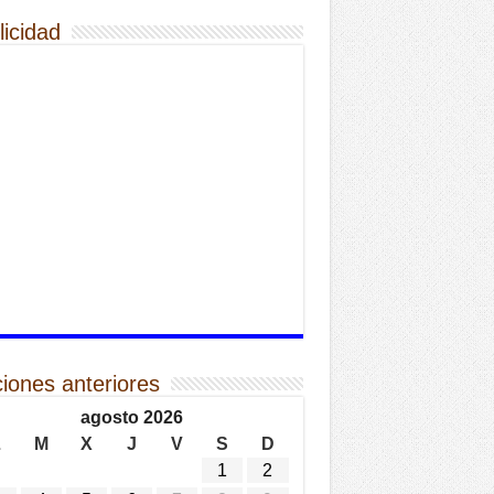
licidad
ciones anteriores
agosto 2026
L
M
X
J
V
S
D
1
2