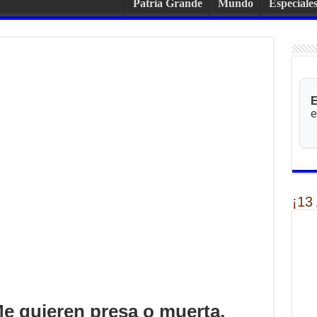
Patria Grande
Mundo
Especiale
E
e
¡13
Me quieren presa o muerta,