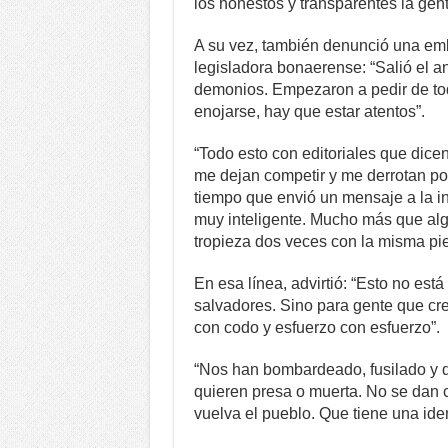
los honestos y transparentes la gent
A su vez, también denunció una embes
legisladora bonaerense: “Salió el a
demonios. Empezaron a pedir de to
enojarse, hay que estar atentos”.
“Todo esto con editoriales que dice
me dejan competir y me derrotan pol
tiempo que envió un mensaje a la i
muy inteligente. Mucho más que alg
tropieza dos veces con la misma pie
En esa línea, advirtió: “Esto no est
salvadores. Sino para gente que cre
con codo y esfuerzo con esfuerzo”.
“Nos han bombardeado, fusilado y d
quieren presa o muerta. No se dan 
vuelva el pueblo. Que tiene una ident