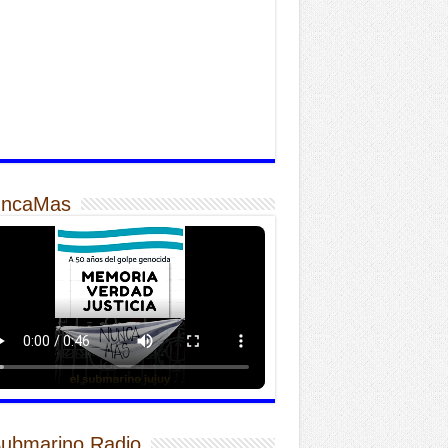
ncaMas
Submarino Radio