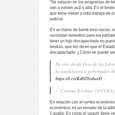
“Se solazan en los programas de telev
van a exhibir acá o allá. En el fond
que tiene miedo y odio trabaja de e
judicial.
En un tramo de fuerte tono social, 
necesitan remedios para los jubila
tener un hijo discapacitado no pue
bestias, que les dicen que el Estado
discapacitado. ¿Cómo se puede ser
En vivo desde Paso de los Libre
la candidatura a gobernador d
https://t.co/Kd02YodweD
— Cristina Kirchner (@CFKAr
En relación con el rumbo económico, 
económico, es un remake de la tabli
Cavallo. Es como el yogurt, tiene ve