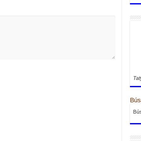
Tat
Bús
Bús