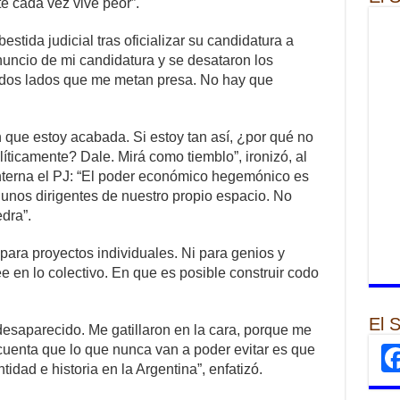
e cada vez vive peor”.
tida judicial tras oficializar su candidatura a
nuncio de mi candidatura y se desataron los
dos lados que me metan presa. No hay que
n que estoy acabada. Si estoy tan así, ¿por qué no
íticamente? Dale. Mirá como tiemblo”, ironizó, al
nterna el PJ: “El poder económico hegemónico es
unos dirigentes de nuestro propio espacio. No
dra”.
á para proyectos individuales. Ni para genios y
e en lo colectivo. En que es posible construir codo
El 
esaparecido. Me gatillaron en la cara, porque me
cuenta que lo que nunca van a poder evitar es que
idad e historia en la Argentina”, enfatizó.