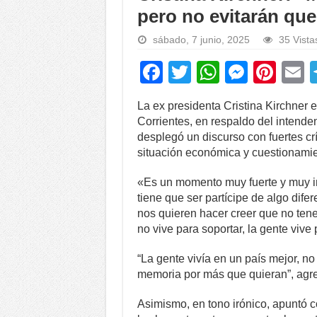
pero no evitarán que
sábado, 7 junio, 2025
35 Vista
F
T
W
M
Pi
a
wi
h
e
nt
La ex presidenta Cristina Kirchner 
c
tt
at
ss
er
a
Corrientes, en respaldo del intend
e
er
s
e
e
desplegó un discurso con fuertes crí
situación económica y cuestionamien
b
A
n
st
o
p
g
«Es un momento muy fuerte y muy imp
tiene que ser partícipe de algo dif
o
p
er
nos quieren hacer creer que no te
k
no vive para soportar, la gente vive p
“La gente vivía en un país mejor, no 
memoria por más que quieran”, agre
Asimismo, en tono irónico, apuntó c