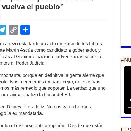
 vuelva el pueblo”
s
E
T
C
S
m
el
o
h
encabezó esta tarde un acto en Paso de los Libres,
il
e
p
ar
ente Martín Ascúa como candidato a gobernador, y
gr
y
e
ticas al Gobierno nacional, advertencias sobre la
#Nu
tos al Poder Judicial.
a
Li
m
n
ortante, porque en definitiva la gente siente que
erente. Nos merecemos un país mejor, en este país
k
nemos más remedio que soportar. La verdad que uno
ara vivir», analizó la titular del PJ.
en Disney. Y era feliz. No nos van a borrar la
gó la ex mandataria.
ontra el discurso anticorrupción: “Desde que están
El 