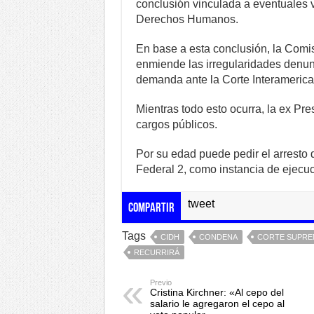
conclusión vinculada a eventuales 
Derechos Humanos.
En base a esta conclusión, la Comi
enmiende las irregularidades denun
demanda ante la Corte Interamerica
Mientras todo esto ocurra, la ex Pre
cargos públicos.
Por su edad puede pedir el arresto d
Federal 2, como instancia de ejecu
tweet
Compartir
Tags
CIDH
CONDENA
CORTE SUPREM
RECURRIRÁ
Previo
Cristina Kirchner: «Al cepo del
salario le agregaron el cepo al