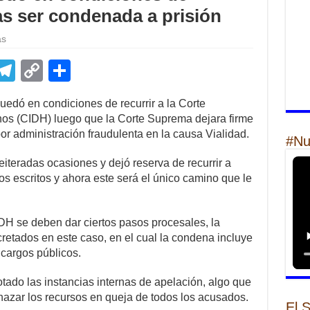
ras ser condenada a prisión
as
E
T
C
S
m
el
o
h
uedó en condiciones de recurrir a la Corte
il
e
p
ar
s (CIDH) luego que la Corte Suprema dejara firme
gr
y
e
or administración fraudulenta en la causa Vialidad.
#Nu
a
Li
iteradas ocasiones y dejó reserva de recurrir a
m
n
os escritos y ahora este será el único camino que le
k
IDH se deben dar ciertos pasos procesales, la
retados en este caso, en el cual la condena incluye
 cargos públicos.
tado las instancias internas de apelación, algo que
chazar los recursos en queja de todos los acusados.
El 