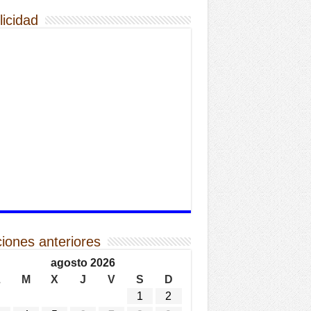
licidad
ciones anteriores
agosto 2026
L
M
X
J
V
S
D
1
2