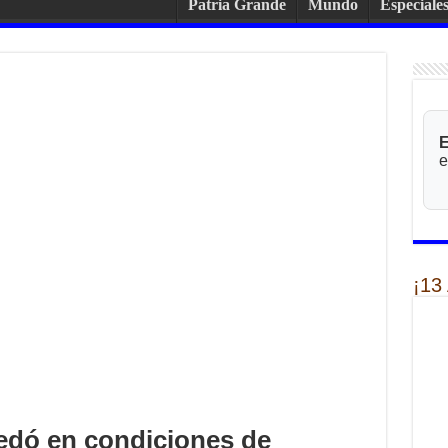
Patria Grande
Mundo
Especiale
E
e
¡13
uedó en condiciones de