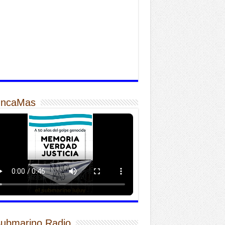
ncaMas
Submarino Radio