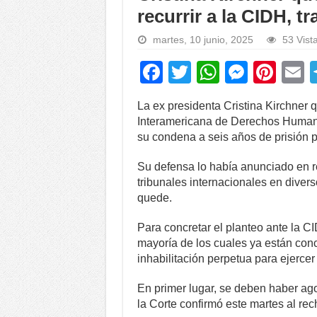
recurrir a la CIDH, t
martes, 10 junio, 2025
53 Vist
F
T
W
M
Pi
a
wi
h
e
nt
La ex presidenta Cristina Kirchner q
c
tt
at
ss
er
a
Interamericana de Derechos Humano
e
er
s
e
e
su condena a seis años de prisión p
b
A
n
st
Su defensa lo había anunciado en re
o
p
g
tribunales internacionales en divers
quede.
o
p
er
k
Para concretar el planteo ante la C
mayoría de los cuales ya están conc
inhabilitación perpetua para ejercer
En primer lugar, se deben haber ago
la Corte confirmó este martes al re