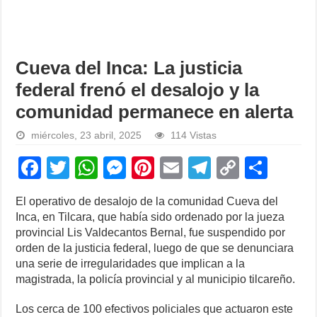
Cueva del Inca: La justicia
federal frenó el desalojo y la
comunidad permanece en alerta
miércoles, 23 abril, 2025
114 Vistas
F
T
W
M
Pi
E
T
C
S
a
wi
h
e
nt
m
el
o
h
El operativo de desalojo de la comunidad Cueva del
c
tt
at
ss
er
ail
e
p
ar
Inca, en Tilcara, que había sido ordenado por la jueza
e
er
s
e
e
gr
y
e
provincial Lis Valdecantos Bernal, fue suspendido por
orden de la justicia federal, luego de que se denunciara
b
A
n
st
a
Li
una serie de irregularidades que implican a la
o
p
g
m
n
magistrada, la policía provincial y al municipio tilcareño.
o
p
er
k
Los cerca de 100 efectivos policiales que actuaron este