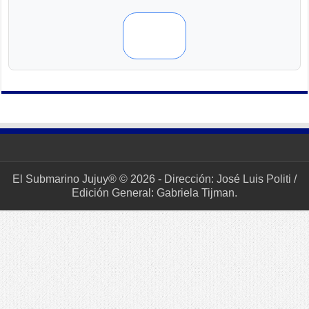
El Submarino Jujuy® © 2026 - Dirección: José Luis Politi /
Edición General: Gabriela Tijman.