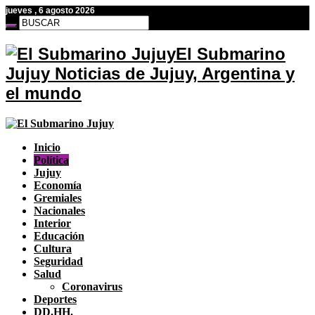
jueves , 6 agosto 2026
El Submarino
Jujuy Noticias de Jujuy, Argentina y
el mundo
Inicio
Política
Jujuy
Economía
Gremiales
Nacionales
Interior
Educación
Cultura
Seguridad
Salud
Coronavirus
Deportes
DD.HH.