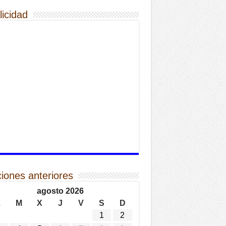
licidad
ciones anteriores
agosto 2026
L
M
X
J
V
S
D
1
2