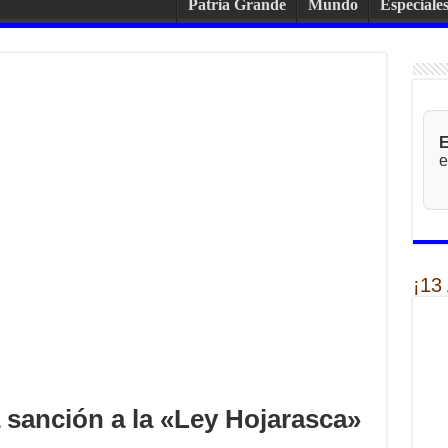
Patria Grande
Mundo
Especiale
E
e
¡13
 sanción a la «Ley Hojarasca»