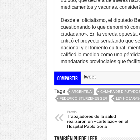
26.688, que declara de interés naci
medicamentos y vacunas, considerá
Desde el oficialismo, el diputado Be
cuestionando lo que denominó como
ciudadano». En la vereda opuesta, e
criticó el proyecto señalando que s
nacional y el fomento cultural, mie
calificó la medida como una pérdida
mandatarios provinciales que facili
tweet
Compartir
Tags
ARGENTINA
CÁMARA DE DIPUTADO
FEDERICO STURZENEGGER
LEY HOJARAS
Previo
Trabajadores de la salud
realizaron un «cartelazo» en el
Hospital Pablo Soria
También puede leer