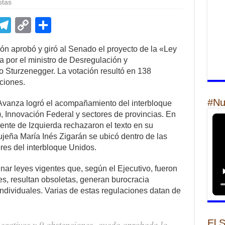
stas
E
T
C
S
m
el
o
h
n aprobó y giró al Senado el proyecto de la «Ley
il
e
p
ar
a por el ministro de Desregulación y
gr
y
e
o Sturzenegger. La votación resultó en 138
nciones.
a
Li
m
n
#Nu
d Avanza logró el acompañamiento del interbloque
 Innovación Federal y sectores de provincias. En
k
Frente de Izquierda rechazaron el texto en su
 jujeña María Inés Zigarán se ubicó dentro de las
ores del interbloque Unidos.
nar leyes vigentes que, según el Ejecutivo, fueron
s, resultan obsoletas, generan burocracia
individuales. Varias de estas regulaciones datan de
El 
negativos y 9 abstenciones, queda aprobada la