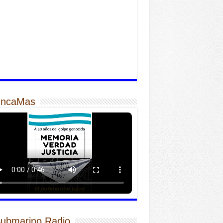
ncaMas
Submarino Radio