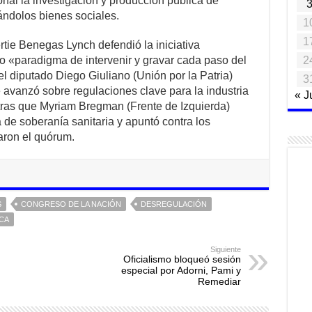
onal la investigación y producción pública de
ndolos bienes sociales.
1
1
rtie Benegas Lynch defendió la iniciativa
2
 «paradigma de intervenir y gravar cada paso del
l diputado Diego Giuliano (Unión por la Patria)
3
e avanzó sobre regulaciones clave para la industria
« J
ntras que Myriam Bregman (Frente de Izquierda)
 de soberanía sanitaria y apuntó contra los
taron el quórum.
S
CONGRESO DE LA NACIÓN
DESREGULACIÓN
CA
Siguiente
Oficialismo bloqueó sesión
especial por Adorni, Pami y
Remediar