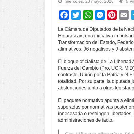
miércoles, 20 mayo, 2026
5 Vi
F
T
W
M
Pi
a
wi
h
e
nt
La Cámara de Diputados de la Nació
c
tt
at
ss
er
a
Hojarasca», una iniciativa impulsad
e
er
s
e
e
Transformación del Estado, Federic
afirmativos, 96 negativos y 9 abste
b
A
n
st
o
p
g
El bloque oficialista de La Liberta
Fuerza del Cambio (Pro, UCR, MID),
o
p
er
contraste, Unión por la Patria y el 
k
totalidad. Por su parte, la diputada
abstenciones junto a otros legislad
El paquete normativo apunta a elimi
superadas por normativas posteriore
innecesaria o restringen libertades 
administraciones de facto.
Con 138 votos afirmativos, 96 