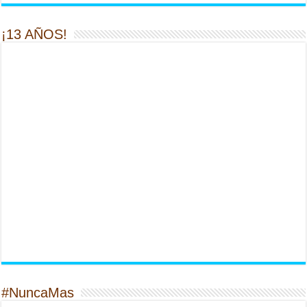
¡13 AÑOS!
#NuncaMas