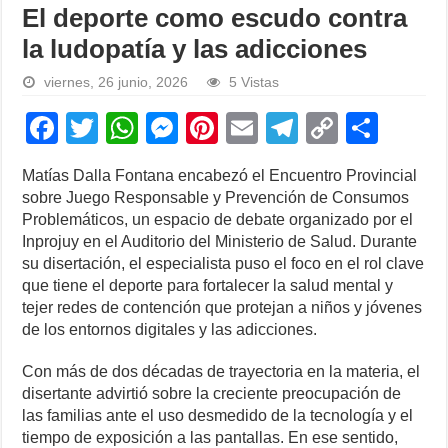
El deporte como escudo contra
la ludopatía y las adicciones
viernes, 26 junio, 2026
5 Vistas
F
T
W
M
Pi
E
T
C
S
a
wi
h
e
nt
m
el
o
h
Matías Dalla Fontana encabezó el Encuentro Provincial
c
tt
at
ss
er
ail
e
p
ar
sobre Juego Responsable y Prevención de Consumos
e
er
s
e
e
gr
y
e
Problemáticos, un espacio de debate organizado por el
Inprojuy en el Auditorio del Ministerio de Salud. Durante
b
A
n
st
a
Li
su disertación, el especialista puso el foco en el rol clave
o
p
g
m
n
que tiene el deporte para fortalecer la salud mental y
tejer redes de contención que protejan a niños y jóvenes
o
p
er
k
de los entornos digitales y las adicciones.
k
Con más de dos décadas de trayectoria en la materia, el
disertante advirtió sobre la creciente preocupación de
las familias ante el uso desmedido de la tecnología y el
tiempo de exposición a las pantallas. En ese sentido,