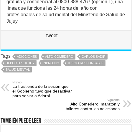
gratuita y confidencial al 0800-888-4767 (opción 1), una
línea que funciona las 24 horas del año con
profesionales de salud mental del Ministerio de Salud de
Jujuy.
tweet
Tags
ADICCIONES
ALTO COMEDERO
CARLOS SADIR
DEPORTES JUJUY
INPROJUY
JUEGO RESPONSABLE
SALUD MENTAL
Previo
La trastienda de la sesión que
el Gobierno tuvo que desactivar
para salvar a Adorni
Siguiente
Alto Comedero: maratón y
talleres contra las adicciones
También puede leer