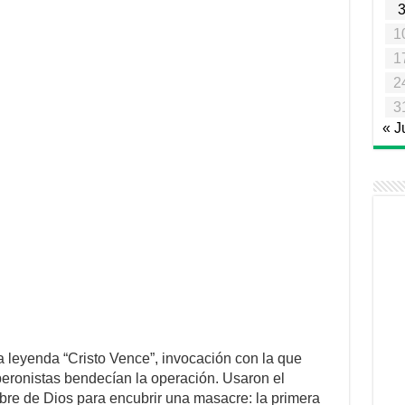
1
1
2
3
« J
 leyenda “Cristo Vence”, invocación con la que
iperonistas bendecían la operación. Usaron el
re de Dios para encubrir una masacre: la primera