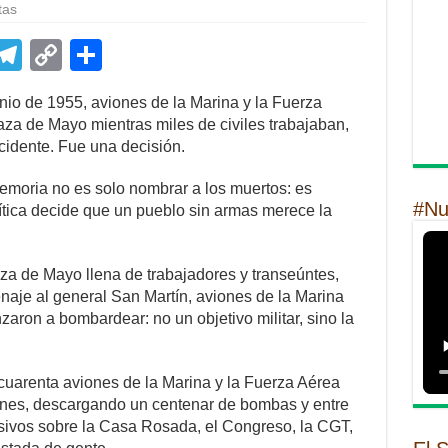
tas
E
T
C
S
m
el
o
h
unio de 1955, aviones de la Marina y la Fuerza
il
e
p
ar
za de Mayo mientras miles de civiles trabajaban,
gr
y
e
cidente. Fue una decisión.
a
Li
memoria no es solo nombrar a los muertos: es
m
n
#Nu
ítica decide que un pueblo sin armas merece la
k
aza de Mayo llena de trabajadores y transeúntes,
je al general San Martín, aviones de la Marina
ron a bombardear: no un objetivo militar, sino la
y cuarenta aviones de la Marina y la Fuerza Aérea
ones, descargando un centenar de bombas y entre
sivos sobre la Casa Rosada, el Congreso, la CGT,