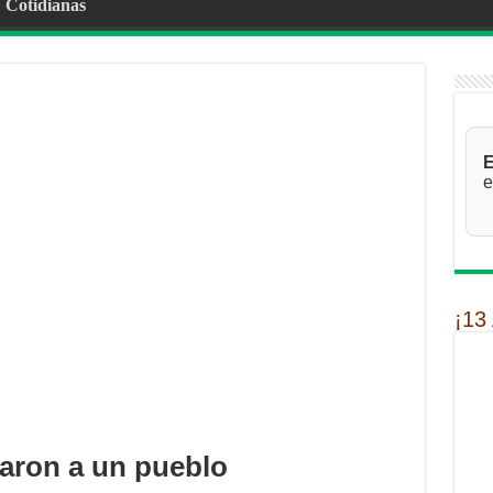
Cotidianas
E
e
¡13
aron a un pueblo