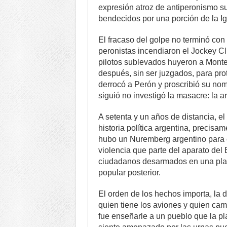
expresión atroz de antiperonismo s
bendecidos por una porción de la Ig
El fracaso del golpe no terminó con 
peronistas incendiaron el Jockey Cl
pilotos sublevados huyeron a Montev
después, sin ser juzgados, para pr
derrocó a Perón y proscribió su no
siguió no investigó la masacre: la a
A setenta y un años de distancia, el
historia política argentina, precis
hubo un Nuremberg argentino para 
violencia que parte del aparato del
ciudadanos desarmados en una plaz
popular posterior.
El orden de los hechos importa, la d
quien tiene los aviones y quien cam
fue enseñarle a un pueblo que la pl