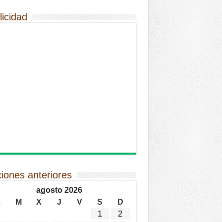
licidad
ciones anteriores
agosto 2026
L
M
X
J
V
S
D
1
2