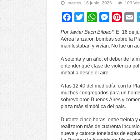
martes, 16 junio, 2026
103 Vis
F
T
W
M
Pi
a
wi
h
e
nt
Por Javier Bach Bilbao*.
El 16 de j
c
tt
at
ss
er
a
Aérea lanzaron bombas sobre la Pla
e
er
s
e
e
manifestaban y vivían. No fue un ac
b
A
n
st
A setenta y un año, el deber de la 
o
p
g
entender qué clase de violencia pol
metralla desde el aire.
o
p
er
k
A las 12:40 del mediodía, con la Pl
muchos congregados para un homena
sobrevolaron Buenos Aires y comenza
plaza más simbólica del país.
Durante cinco horas, entre treinta 
realizaron más de cuarenta incursi
nueve y catorce toneladas de explo