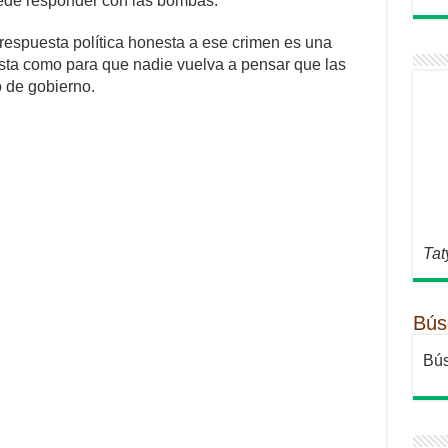
ede responder con las bombas.
respuesta política honesta a ese crimen es una
sta como para que nadie vuelva a pensar que las
 de gobierno.
Tat
Bús
Bús