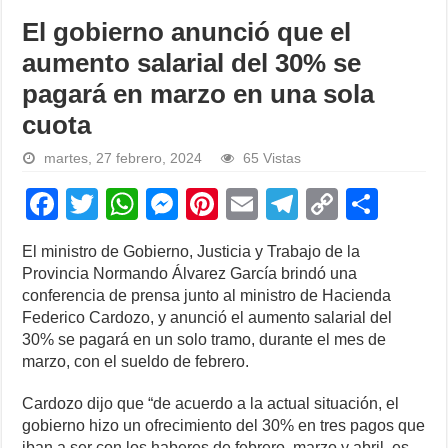
El gobierno anunció que el
aumento salarial del 30% se
pagará en marzo en una sola
cuota
martes, 27 febrero, 2024
65 Vistas
F
T
W
M
Pi
E
T
C
S
a
wi
h
e
nt
m
el
o
h
El ministro de Gobierno, Justicia y Trabajo de la
c
tt
at
ss
er
ail
e
p
ar
Provincia Normando Álvarez García brindó una
e
er
s
e
e
gr
y
e
conferencia de prensa junto al ministro de Hacienda
Federico Cardozo, y anunció el aumento salarial del
b
A
n
st
a
Li
30% se pagará en un solo tramo, durante el mes de
o
p
g
m
n
marzo, con el sueldo de febrero.
o
p
er
k
Cardozo dijo que “de acuerdo a la actual situación, el
k
gobierno hizo un ofrecimiento del 30% en tres pagos que
iban a ser con los haberes de febrero, marzo y abril, es