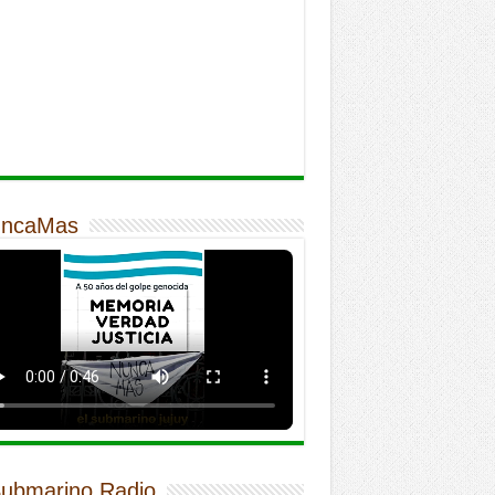
ncaMas
Submarino Radio