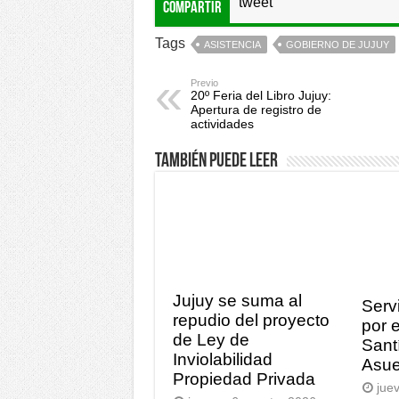
tweet
Compartir
Tags
ASISTENCIA
GOBIERNO DE JUJUY
Previo
20º Feria del Libro Jujuy:
Apertura de registro de
actividades
También puede leer
Jujuy se suma al
Serv
repudio del proyecto
por e
de Ley de
Sant
Inviolabilidad
Asue
Propiedad Privada
jue