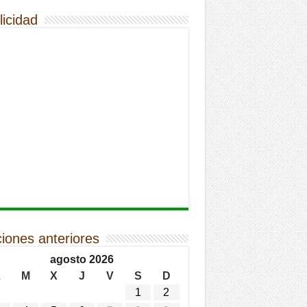
licidad
ciones anteriores
agosto 2026
L
M
X
J
V
S
D
1
2