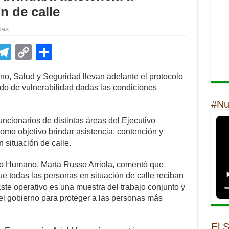
n de calle
tas
E
T
C
S
m
el
o
h
no, Salud y Seguridad llevan adelante el protocolo
il
e
p
ar
do de vulnerabilidad dadas las condiciones
gr
y
e
#Nu
a
Li
uncionarios de distintas áreas del Ejecutivo
m
n
como objetivo brindar asistencia, contención y
n situación de calle.
k
llo Humano, Marta Russo Arriola, comentó que
e todas las personas en situación de calle reciban
Este operativo es una muestra del trabajo conjunto y
el gobierno para proteger a las personas más
El 