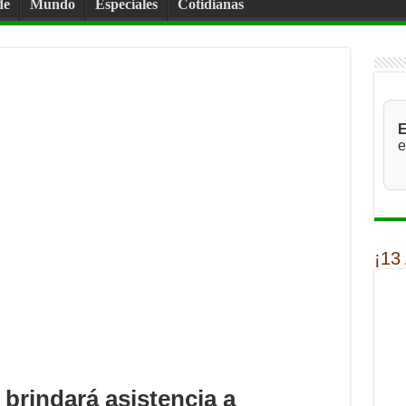
de
Mundo
Especiales
Cotidianas
E
e
¡13
 brindará asistencia a