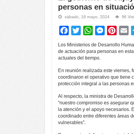
personas en situació
sábado, 18 mayo, 2024
96 Vis
F
T
W
M
Pi
a
wi
h
e
nt
Los Ministerios de Desarrollo Huma
c
tt
at
ss
er
a
de actuación para personas en esta
e
er
s
e
e
actuales del tiempo.
b
A
n
st
En reunión realizada este viernes, f
o
p
g
coordinaron el operativo que tiene 
protección integral a las personas e
o
p
er
k
Al respecto, la ministra de Desarro
“nuestro compromiso es asegurar qu
la atención y el apoyo necesarios. 
coordinado entre diferentes áreas d
vulnerables”.