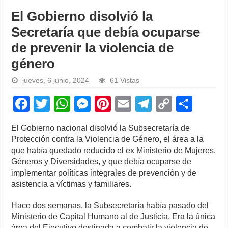
El Gobierno disolvió la
Secretaría que debía ocuparse
de prevenir la violencia de
género
jueves, 6 junio, 2024
61 Vistas
F
T
W
M
Pi
E
T
C
S
a
wi
h
e
nt
m
el
o
h
El Gobierno nacional disolvió la Subsecretaría de
c
tt
at
ss
er
ail
e
p
ar
Protección contra la Violencia de Género, el área a la
e
er
s
e
e
gr
y
e
que había quedado reducido el ex Ministerio de Mujeres,
Géneros y Diversidades, y que debía ocuparse de
b
A
n
st
a
Li
implementar políticas integrales de prevención y de
o
p
g
m
n
asistencia a víctimas y familiares.
o
p
er
k
Hace dos semanas, la Subsecretaría había pasado del
k
Ministerio de Capital Humano al de Justicia. Era la única
área del Ejecutivo destinada a combatir la violencia de