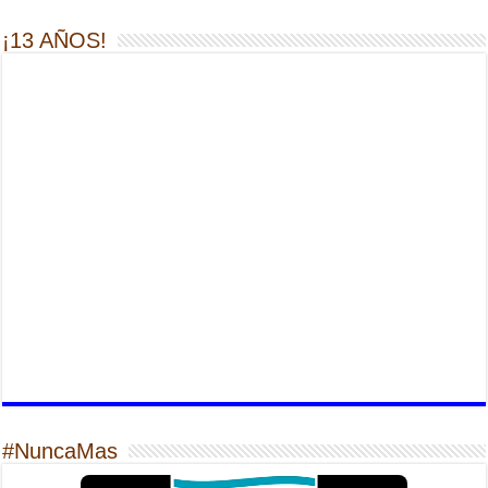
¡13 AÑOS!
#NuncaMas