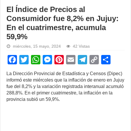
El Índice de Precios al
Consumidor fue 8,2% en Jujuy:
En el cuatrimestre, acumula
59,9%
miércoles, 15 mayo, 2024
42 Vistas
F
T
W
M
Pi
E
T
C
S
a
wi
h
e
nt
m
el
o
h
La Dirección Provincial de Estadística y Censos (Dipec)
c
tt
at
ss
er
ail
e
p
ar
informó este miércoles que la inflación de enero en Jujuy
e
er
s
e
e
gr
y
e
fue del 8,2% y la variación registrada interanual acumuló
288,8%. En el primer cuatrimestre, la inflación en la
b
A
n
st
a
Li
provincia subió un 59,9%.
o
p
g
m
n
o
p
er
k
k