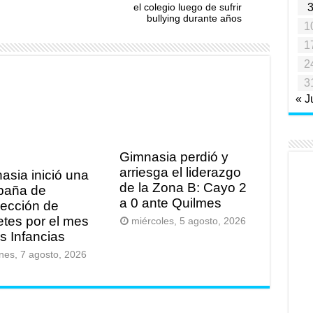
el colegio luego de sufrir
bullying durante años
1
1
2
3
« J
Gimnasia perdió y
arriesga el liderazgo
asia inició una
de la Zona B: Cayo 2
paña de
a 0 ante Quilmes
lección de
etes por el mes
miércoles, 5 agosto, 2026
as Infancias
rnes, 7 agosto, 2026