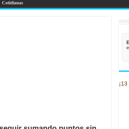
Cotidianas
E
e
¡13
o seguir sumando puntos sin