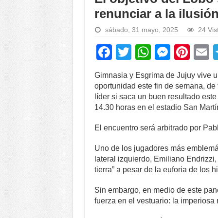
renunciar a la ilusió
sábado, 31 mayo, 2025
24 Vis
F
T
W
M
Pi
a
wi
h
e
nt
Gimnasia y Esgrima de Jujuy vive u
c
tt
at
ss
er
a
oportunidad este fin de semana, de
e
er
s
e
e
líder si saca un buen resultado est
14.30 horas en el estadio San Martí
b
A
n
st
o
p
g
El encuentro será arbitrado por Pabl
o
p
er
Uno de los jugadores más emblemát
k
lateral izquierdo, Emiliano Endrizzi
tierra” a pesar de la euforia de los h
Sin embargo, en medio de este pano
fuerza en el vestuario: la imperios