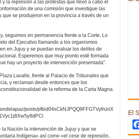
 y la represión a las protestas que llevó a cabo el
conformación de una comisión que investigue las
 que se produjeron en la provincia a través de un
y, seguimos en permanencia frente a la Corte. Lo
to del Ejecutivo llamando a los organismos
en en Jujuy y se puedan evaluar los delitos de
tucional. Esperemos que muy pronto esté formada
ue hay un proyecto de intervención presentada”.
Plaza Lavalle, frente al Palacio de Tribunales que
icia, y reclaman desde entonces que los
constitucionalidad de la reforma de la Carta Magna
alondelapaz/posts/pfbid04sCkNJPQQ9FFGTVyfnziiX
El 
1Vyc1j8Xw5y8dPCl
 la Nación la intervención de Jujuy y que se
itaria Indígena» así como «el cese de represión,