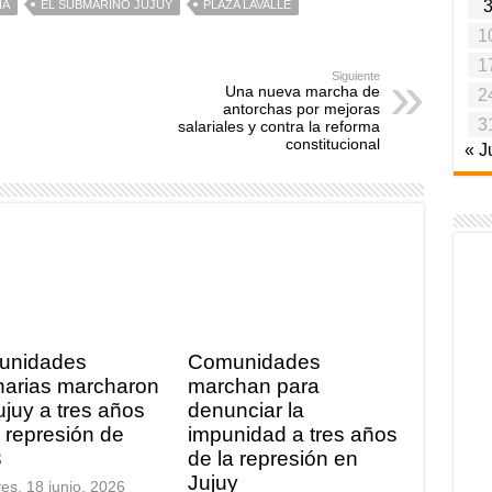
IA
EL SUBMARINO JUJUY
PLAZA LAVALLE
1
1
Siguiente
Una nueva marcha de
2
antorchas por mejoras
3
salariales y contra la reforma
constitucional
« J
unidades
Comunidades
inarias marcharon
marchan para
ujuy a tres años
denunciar la
a represión de
impunidad a tres años
3
de la represión en
Jujuy
ves, 18 junio, 2026