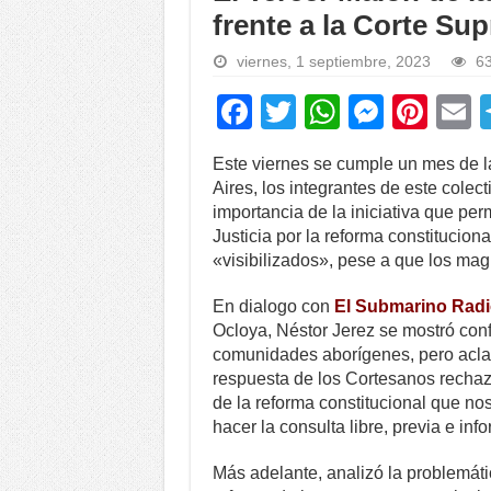
frente a la Corte Su
viernes, 1 septiembre, 2023
63
F
T
W
M
Pi
a
wi
h
e
nt
Este viernes se cumple un mes de l
c
tt
at
ss
er
a
Aires, los integrantes de este colec
e
er
s
e
e
importancia de la iniciativa que pe
Justicia por la reforma constitucio
b
A
n
st
«visibilizados», pese a que los mag
o
p
g
En dialogo con
El Submarino Radi
o
p
er
Ocloya, Néstor Jerez se mostró conf
k
comunidades aborígenes, pero aclar
respuesta de los Cortesanos rechaz
de la reforma constitucional que no
hacer la consulta libre, previa e i
Más adelante, analizó la problemátic