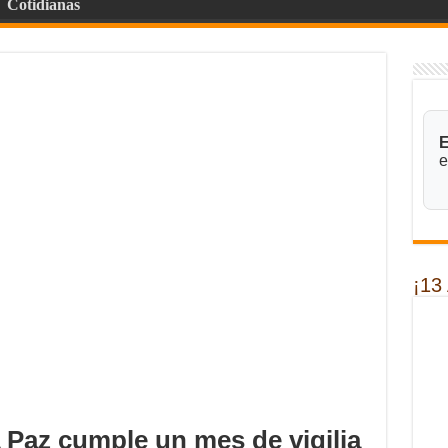
Cotidianas
E
e
¡13
a Paz cumple un mes de vigilia