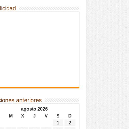
licidad
ciones anteriores
agosto 2026
L
M
X
J
V
S
D
1
2