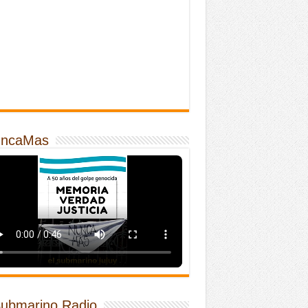
ncaMas
Submarino Radio