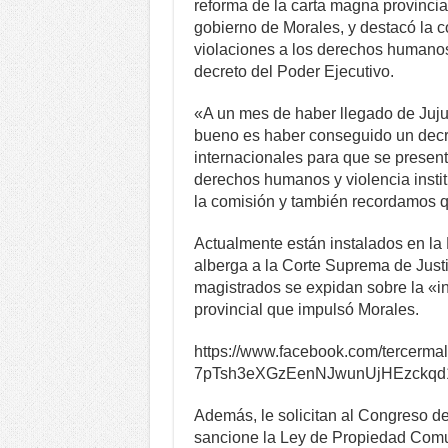
reforma de la carta magna provincial
gobierno de Morales, y destacó la 
violaciones a los derechos humanos
decreto del Poder Ejecutivo.
«A un mes de haber llegado de Juju
bueno es haber conseguido un decre
internacionales para que se present
derechos humanos y violencia insti
la comisión y también recordamos q
Actualmente están instalados en la 
alberga a la Corte Suprema de Just
magistrados se expidan sobre la «in
provincial que impulsó Morales.
https://www.facebook.com/tercerm
7pTsh3eXGzEenNJwunUjHEzckqd
Además, le solicitan al Congreso de
sancione la Ley de Propiedad Comun