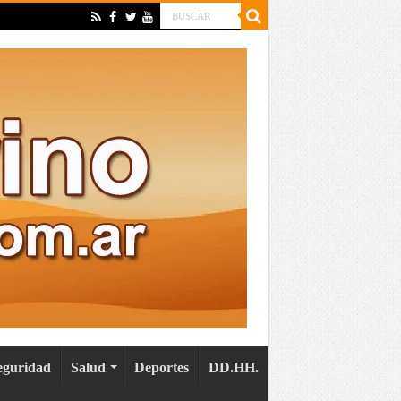
eguridad
Salud
Deportes
DD.HH.