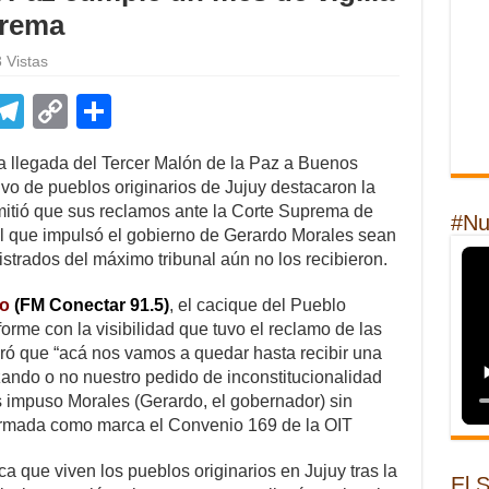
prema
 Vistas
E
T
C
S
m
el
o
h
a llegada del Tercer Malón de la Paz a Buenos
il
e
p
ar
tivo de pueblos originarios de Jujuy destacaron la
gr
y
e
rmitió que sus reclamos ante la Corte Suprema de
#Nu
nal que impulsó el gobierno de Gerardo Morales sean
a
Li
istrados del máximo tribunal aún no los recibieron.
m
n
o
(FM Conectar 91.5)
, el cacique del Pueblo
k
orme con la visibilidad que tuvo el reclamo de las
ó que “acá nos vamos a quedar hasta recibir una
ando o no nuestro pedido de inconstitucionalidad
s impuso Morales (Gerardo, el gobernador) sin
nformada como marca el Convenio 169 de la OIT
a que viven los pueblos originarios en Jujuy tras la
El 