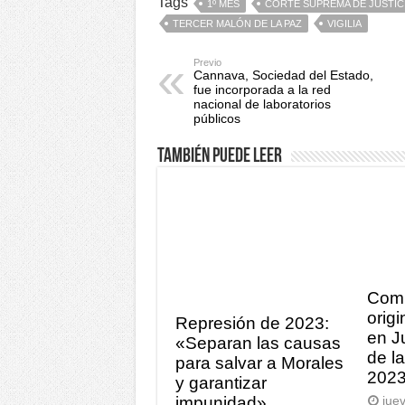
Tags
1º MES
CORTE SUPREMA DE JUSTIC
TERCER MALÓN DE LA PAZ
VIGILIA
Previo
Cannava, Sociedad del Estado,
fue incorporada a la red
nacional de laboratorios
públicos
También puede leer
Com
orig
Represión de 2023:
en J
«Separan las causas
de l
para salvar a Morales
202
y garantizar
impunidad»
jue