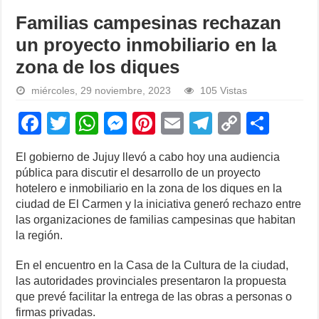
Familias campesinas rechazan
un proyecto inmobiliario en la
zona de los diques
miércoles, 29 noviembre, 2023
105 Vistas
F
T
W
M
Pi
E
T
C
S
a
wi
h
e
nt
m
el
o
h
El gobierno de Jujuy llevó a cabo hoy una audiencia
c
tt
at
ss
er
ail
e
p
ar
pública para discutir el desarrollo de un proyecto
e
er
s
e
e
gr
y
e
hotelero e inmobiliario en la zona de los diques en la
ciudad de El Carmen y la iniciativa generó rechazo entre
b
A
n
st
a
Li
las organizaciones de familias campesinas que habitan
o
p
g
m
n
la región.
o
p
er
k
En el encuentro en la Casa de la Cultura de la ciudad,
k
las autoridades provinciales presentaron la propuesta
que prevé facilitar la entrega de las obras a personas o
firmas privadas.