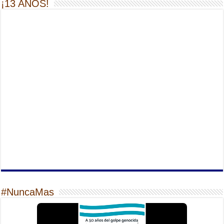
¡13 AÑOS!
#NuncaMas