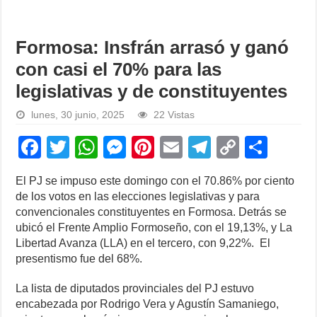
Formosa: Insfrán arrasó y ganó
con casi el 70% para las
legislativas y de constituyentes
lunes, 30 junio, 2025
22 Vistas
F
T
W
M
Pi
E
T
C
S
a
wi
h
e
nt
m
el
o
h
El PJ se impuso este domingo con el 70.86% por ciento
c
tt
at
ss
er
ail
e
p
ar
de los votos en las elecciones legislativas y para
e
er
s
e
e
gr
y
e
convencionales constituyentes en Formosa. Detrás se
ubicó el Frente Amplio Formoseño, con el 19,13%, y La
b
A
n
st
a
Li
Libertad Avanza (LLA) en el tercero, con 9,22%. El
o
p
g
m
n
presentismo fue del 68%.
o
p
er
k
La lista de diputados provinciales del PJ estuvo
k
encabezada por Rodrigo Vera y Agustín Samaniego,