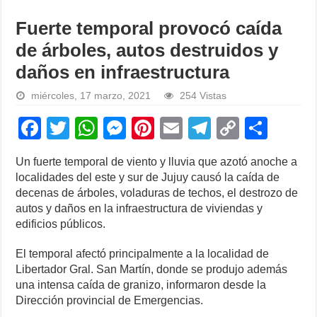
Fuerte temporal provocó caída
de árboles, autos destruidos y
daños en infraestructura
miércoles, 17 marzo, 2021
254 Vistas
F
T
W
M
Pi
E
T
C
S
a
wi
h
e
nt
m
el
o
h
Un fuerte temporal de viento y lluvia que azotó anoche a
c
tt
at
ss
er
ail
e
p
ar
localidades del este y sur de Jujuy causó la caída de
e
er
s
e
e
gr
y
e
decenas de árboles, voladuras de techos, el destrozo de
autos y daños en la infraestructura de viviendas y
b
A
n
st
a
Li
edificios públicos.
o
p
g
m
n
El temporal afectó principalmente a la localidad de
o
p
er
k
Libertador Gral. San Martín, donde se produjo además
k
una intensa caída de granizo, informaron desde la
Dirección provincial de Emergencias.