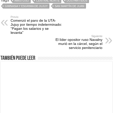
Tags
AMISTOSO
CENTRAL NORTE
DOS PARTIDOS
GIMNASIA Y ESGRIMA DE JUJUY
SAN MARTÍN DE JUAN
Previo
Comenzó el paro de la UTA-
Jujuy por tiempo indeterminado:
“Pagan los salarios y se
levanta”
Siguiente
El líder opositor ruso Navalny
murió en la cárcel, según el
servicio penitenciario
También puede leer