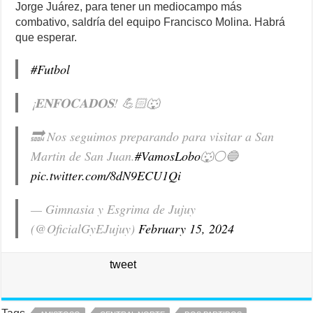
Jorge Juárez, para tener un mediocampo más
combativo, saldría del equipo Francisco Molina. Habrá
que esperar.
#Futbol
¡𝐄𝐍𝐅𝐎𝐂𝐀𝐃𝐎𝐒! 💪🏻🐺
🔜 Nos seguimos preparando para visitar a San
Martin de San Juan.
#VamosLobo
🐺⚪️🔵
pic.twitter.com/8dN9ECU1Qi
— Gimnasia y Esgrima de Jujuy
(@OficialGyEJujuy)
February 15, 2024
tweet