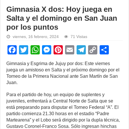
Gimnasia X dos: Hoy juega en
Salta y el domingo en San Juan
por los puntos
viernes, 16 febrero, 2024
71 Vistas
F
T
W
M
Pi
E
T
C
S
a
wi
h
e
nt
m
el
o
h
Gimnasia y Esgrima de Jujuy por dos: Este viernes
c
tt
at
ss
er
ail
e
p
ar
juega un amistoso en Salta y el próximo domingo por el
e
er
s
e
e
gr
y
e
Torneo de la Primera Nacional ante San Martín de San
Juan.
b
A
n
st
a
Li
o
p
g
m
n
Para el partido de hoy, un equipo de suplentes y
juveniles, enfrentará a Central Norte de Salta que se
o
p
er
k
está preparando para disputar el Torneo Federal “A”. El
k
partido comienza 21.30 horas en el estadio “Padre
Martearena” y el Lobo será dirigido por la dupla técnica,
Gustavo Coronel-Franco Sosa. Sólo ingresan hinchas