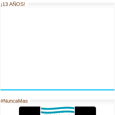
¡13 AÑOS!
#NuncaMas