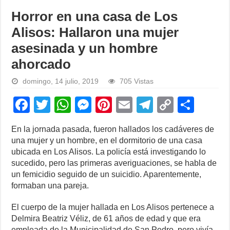
Horror en una casa de Los
Alisos: Hallaron una mujer
asesinada y un hombre
ahorcado
domingo, 14 julio, 2019
705 Vistas
F
T
W
M
Pi
E
T
C
S
a
wi
h
e
nt
m
el
o
h
En la jornada pasada, fueron hallados los cadáveres de
c
tt
at
ss
er
ail
e
p
ar
una mujer y un hombre, en el dormitorio de una casa
e
er
s
e
e
gr
y
e
ubicada en Los Alisos. La policía está investigando lo
sucedido, pero las primeras averiguaciones, se habla de
b
A
n
st
a
Li
un femicidio seguido de un suicidio. Aparentemente,
o
p
g
m
n
formaban una pareja.
o
p
er
k
El cuerpo de la mujer hallada en Los Alisos pertenece a
k
Delmira Beatriz Véliz, de 61 años de edad y que era
empleada de la Municipalidad de San Pedro, pero vivía