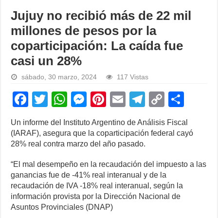
Jujuy no recibió más de 22 mil
millones de pesos por la
coparticipación: La caída fue
casi un 28%
sábado, 30 marzo, 2024
117 Vistas
F
T
W
M
Pi
E
T
C
S
a
wi
h
e
nt
m
el
o
h
Un informe del Instituto Argentino de Análisis Fiscal
c
tt
at
ss
er
ail
e
p
ar
(IARAF), asegura que la coparticipación federal cayó
e
er
s
e
e
gr
y
e
28% real contra marzo del año pasado.
b
A
n
st
a
Li
“El mal desempeño en la recaudación del impuesto a las
o
p
g
m
n
ganancias fue de -41% real interanual y de la
recaudación de IVA -18% real interanual, según la
o
p
er
k
información provista por la Dirección Nacional de
k
Asuntos Provinciales (DNAP)