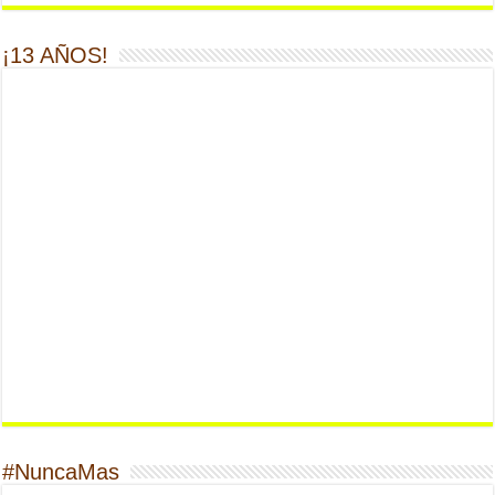
¡13 AÑOS!
#NuncaMas