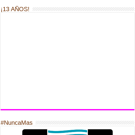
¡13 AÑOS!
#NuncaMas