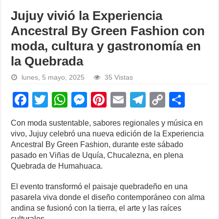
Jujuy vivió la Experiencia
Ancestral By Green Fashion con
moda, cultura y gastronomía en
la Quebrada
lunes, 5 mayo, 2025
35 Vistas
F
T
W
M
Pi
E
T
C
S
a
wi
h
e
nt
m
el
o
h
Con moda sustentable, sabores regionales y música en
c
tt
at
ss
er
ail
e
p
ar
vivo, Jujuy celebró una nueva edición de la Experiencia
e
er
s
e
e
gr
y
e
Ancestral By Green Fashion, durante este sábado
pasado en Viñas de Uquía, Chucalezna, en plena
b
A
n
st
a
Li
Quebrada de Humahuaca.
o
p
g
m
n
El evento transformó el paisaje quebradeño en una
o
p
er
k
pasarela viva donde el diseño contemporáneo con alma
k
andina se fusionó con la tierra, el arte y las raíces
culturales.