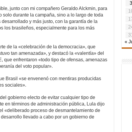
ible, junto con mi compañero Geraldo Alckmin, para
1
 solo durante la campaña, sino a lo largo de toda
1
 desarrollado y más justo, con la garantía de la
2
os los brasileños, especialmente para los más
3
« J
arte de la «celebración de la democracia», que
stuvo tan amenazada», y destacó la «valentía» del
, que enfrentaron «todo tipo de ofensas, amenazas
beranía del voto popular».
ue Brasil «se envenenó con mentiras producidas
es sociales».
el gobierno electo de evitar cualquier tipo de
te en términos de administración pública, Lula dijo
ó el «deliberado proceso de desmantelamiento de
e desarrollo llevado a cabo por un gobierno de