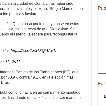
lda en la ciudad de Curitiba tras haber sido
Pub
peración Lava Jato y el exjuez Sérgio Moro en una
ión política y lawfare.
moción. Quien pasó por lo que yo pasé en estos
te lugar, es la certeza de que Dios existe. Sé
pueblo brasileño, la espera para reconquistar la
nnoTSE
https://t.co/EoS1XQMAEE
er 12, 2022
ndador del Partido de los Trabajadores (PT), que
e por 50,9% contra 49,1% en la elección más
Brasil.
Edi
 a Lula como lo hacía en un campamento montado
 los días, dando un cariz épico al tercer mandato