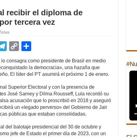
l recibir el diploma de
por tercera vez
istas
E
T
C
S
m
el
o
h
e lo consagra como presidente de Brasil en medio
il
e
p
ar
#Nu
reconquistado la democracia», una hazaña que
gr
y
e
leño. El líder del PT asumirá el próximo 1 de enero.
a
Li
nal Superior Electoral y con la presencia de
m
n
entes José Sarney y Dilma Rousseff, Lula recordó su
falsa acusación que lo proscribió en 2018 y aseguró
k
cibirá un «legado perverso» del Gobierno de Jair
icas públicas que estaban consolidadas.
oral del balotaje presidencial del 30 de octubre y
como jefe de Estado el primer día de 2023, con un