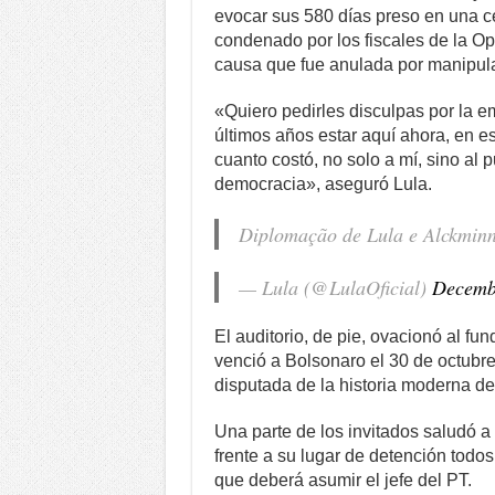
evocar sus 580 días preso en una ce
condenado por los fiscales de la O
causa que fue anulada por manipulac
«Quiero pedirles disculpas por la e
últimos años estar aquí ahora, en es
cuanto costó, no solo a mí, sino al 
democracia», aseguró Lula.
Diplomação de Lula e Alckmi
— Lula (@LulaOficial)
Decemb
El auditorio, de pie, ovacionó al fu
venció a Bolsonaro el 30 de octubr
disputada de la historia moderna de 
Una parte de los invitados saludó
frente a su lugar de detención todos
que deberá asumir el jefe del PT.