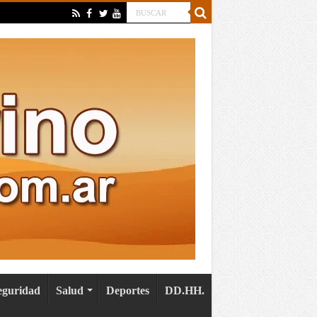
eguridad
Salud
Deportes
DD.HH.