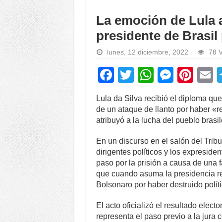
La emoción de Lula a
presidente de Brasil 
lunes, 12 diciembre, 2022
78 V
F
T
W
M
Pi
a
wi
h
e
nt
Lula da Silva recibió el diploma qu
c
tt
at
ss
er
a
de un ataque de llanto por haber «
e
er
s
e
e
atribuyó a la lucha del pueblo brasi
b
A
n
st
En un discurso en el salón del Tribu
o
p
g
dirigentes políticos y los expresid
paso por la prisión a causa de una 
o
p
er
que cuando asuma la presidencia re
k
Bolsonaro por haber destruido polít
El acto oficializó el resultado elect
representa el paso previo a la jura 