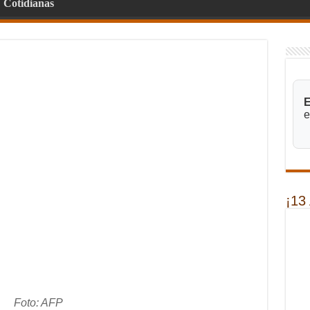
Cotidianas
E
e
¡13
Foto: AFP