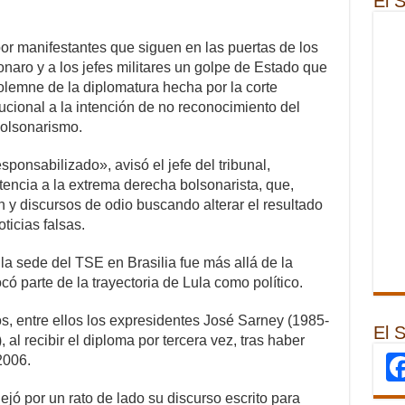
El 
or manifestantes que siguen en las puertas de los
onaro y a los jefes militares un golpe de Estado que
solemne de la diplomatura hecha por la corte
itucional a la intención de no reconocimiento del
bolsonarismo.
ponsabilizado», avisó el jefe del tribunal,
encia a la extrema derecha bolsonarista, que,
 y discursos de odio buscando alterar el resultado
ticias falsas.
la sede del TSE en Brasilia fue más allá de la
ó parte de la trayectoria de Lula como político.
os, entre ellos los expresidentes José Sarney (1985-
El 
al recibir el diploma por tercera vez, tras haber
2006.
jó por un rato de lado su discurso escrito para