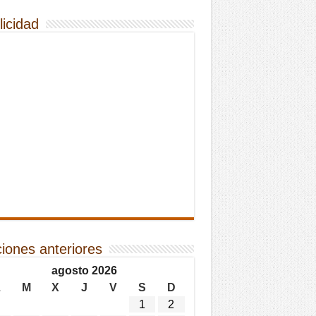
licidad
ciones anteriores
agosto 2026
L
M
X
J
V
S
D
1
2