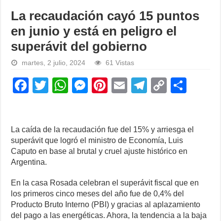
La recaudación cayó 15 puntos
en junio y está en peligro el
superávit del gobierno
martes, 2 julio, 2024
61 Vistas
F
T
W
M
Pi
E
T
C
S
a
wi
h
e
nt
m
el
o
h
c
tt
at
ss
er
ail
e
p
ar
e
er
s
e
e
gr
y
e
La caída de la recaudación fue del 15% y arriesga el
superávit que logró el ministro de Economía, Luis
b
A
n
st
a
Li
Caputo en base al brutal y cruel ajuste histórico en
o
p
g
m
n
Argentina.
o
p
er
k
En la casa Rosada celebran el superávit fiscal que en
k
los primeros cinco meses del año fue de 0,4% del
Producto Bruto Interno (PBI) y gracias al aplazamiento
del pago a las energéticas. Ahora, la tendencia a la baja