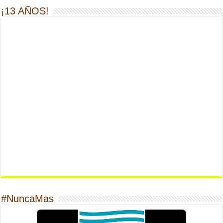
¡13 AÑOS!
#NuncaMas