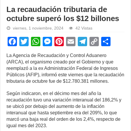
La recaudación tributaria de
octubre superó los $12 billones
viernes, 1 noviembre, 2024
42 Vistas
F
T
W
M
Pi
E
T
C
S
a
wi
h
e
nt
m
el
o
h
La Agencia de Recaudación y Control Aduanero
c
tt
at
ss
er
ail
e
p
ar
(ARCA), el organismo creado por el Gobierno y que
e
er
s
e
e
gr
y
e
reemplazó a la ex Administración Federal de Ingresos
Públicos (AFIP), informó este viernes que la recaudación
b
A
n
st
a
Li
tributaria de octubre fue de $12.780.381 millones.
o
p
g
m
n
Según indicaron, en el décimo mes del año la
o
p
er
k
recaudación tuvo una variación interanual del 186,2% y
k
se ubicó por debajo del aumento de la inflación
interanual que hasta septiembre era del 209%, lo que
marcó una baja real del orden de los 2,4%, respecto de
igual mes del 2023.