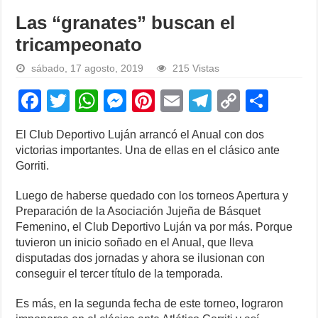
Las “granates” buscan el
tricampeonato
sábado, 17 agosto, 2019
215 Vistas
F
T
W
M
Pi
E
T
C
S
a
wi
h
e
nt
m
el
o
h
El Club Deportivo Luján arrancó el Anual con dos
c
tt
at
ss
er
ail
e
p
ar
victorias importantes. Una de ellas en el clásico ante
e
er
s
e
e
gr
y
e
Gorriti.
b
A
n
st
a
Li
Luego de haberse quedado con los torneos Apertura y
o
p
g
m
n
Preparación de la Asociación Jujeña de Básquet
Femenino, el Club Deportivo Luján va por más. Porque
o
p
er
k
tuvieron un inicio soñado en el Anual, que lleva
k
disputadas dos jornadas y ahora se ilusionan con
conseguir el tercer título de la temporada.
Es más, en la segunda fecha de este torneo, lograron