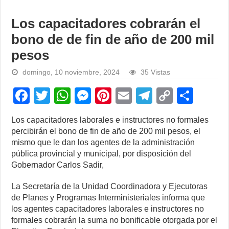
Los capacitadores cobrarán el
bono de de fin de año de 200 mil
pesos
domingo, 10 noviembre, 2024
35 Vistas
F
T
W
M
Pi
E
T
C
S
a
wi
h
e
nt
m
el
o
h
Los capacitadores laborales e instructores no formales
c
tt
at
ss
er
ail
e
p
ar
percibirán el bono de fin de año de 200 mil pesos, el
e
er
s
e
e
gr
y
e
mismo que le dan los agentes de la administración
pública provincial y municipal, por disposición del
b
A
n
st
a
Li
Gobernador Carlos Sadir,
o
p
g
m
n
La Secretaría de la Unidad Coordinadora y Ejecutoras
o
p
er
k
de Planes y Programas Interministeriales informa que
k
los agentes capacitadores laborales e instructores no
formales cobrarán la suma no bonificable otorgada por el