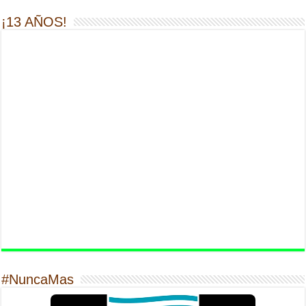
¡13 AÑOS!
#NuncaMas