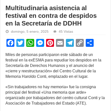
Multitudinaria asistencia al
festival en contra de despidos
en la Secretaría de DDHH
domingo, 5 enero, 2025
45 Vistas
F
T
W
M
Pi
E
T
C
S
a
wi
h
e
nt
m
el
o
h
Miles de personas participaron este sábado de un
c
tt
at
ss
er
ail
e
p
ar
festival en la exESMA para repudiar los despidos en la
e
er
s
e
e
gr
y
e
Secretaría de Derechos Humanos y el anuncio del
«cierre y reestructuración» del Centro Cultural de la
b
A
n
st
a
Li
Memoria Haroldo Conti, emplazado en el lugar.
o
p
g
m
n
«Sin trabajadores no hay memoria» fue la consigna
o
p
er
k
principal del festival «Una memoria que arde»
k
organizado por trabajadores del centro cultural Conti y la
Asociación de Trabajadores del Estado (ATE).