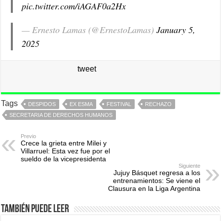
pic.twitter.com/iAGAF0a2Hx
— Ernesto Lamas (@ErnestoLamas)
January 5,
2025
tweet
Tags
DESPIDOS
EX ESMA
FESTIVAL
RECHAZO
SECRETARIA DE DERECHOS HUMANOS
Previo
Crece la grieta entre Milei y
Villarruel: Esta vez fue por el
sueldo de la vicepresidenta
Siguiente
Jujuy Básquet regresa a los
entrenamientos: Se viene el
Clausura en la Liga Argentina
También puede leer