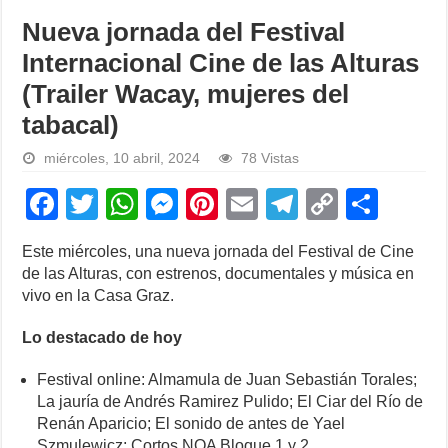
Nueva jornada del Festival
Internacional Cine de las Alturas
(Trailer Wacay, mujeres del
tabacal)
miércoles, 10 abril, 2024
78 Vistas
F
T
W
M
Pi
E
T
C
S
a
wi
h
e
nt
m
el
o
h
Este miércoles, una nueva jornada del Festival de Cine
c
tt
at
ss
er
ail
e
p
ar
de las Alturas, con estrenos, documentales y música en
e
er
s
e
e
gr
y
e
vivo en la Casa Graz.
b
A
n
st
a
Li
Lo destacado de hoy
o
p
g
m
n
Festival online: Almamula de Juan Sebastián Torales;
o
p
er
k
La jauría de Andrés Ramirez Pulido; El Ciar del Río de
k
Renán Aparicio; El sonido de antes de Yael
Szmulewicz; Cortos NOA Bloque 1 y 2.