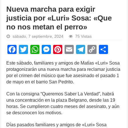
Nueva marcha para exigir
justicia por «Luri» Sosa: «Que
no nos metan el perro»
sábado, 7 septiembre, 2024
75 Vistas
F
T
W
M
Pi
E
T
C
S
a
wi
h
e
nt
m
el
o
h
Este sábado, familiares y amigos de Matías «Luri» Sosa
c
tt
at
ss
er
ail
e
p
ar
protagonizarán una nueva marcha para reclamar justicia
e
er
s
e
e
gr
y
e
por el crimen del músico que fue asesinado el pasado 1
de mayo en el barrio San Pedrito.
b
A
n
st
a
Li
o
p
g
m
n
Con la consigna “Queremos Saber La Verdad”, habrá
una concentración en la plaza Belgrano, desde las 19
o
p
er
k
horas. Se cumplieron cuatro meses del asesinato, y aún
k
se desconocen los motivos.
Días pasados familiares y amigos de «Luri» Sosa