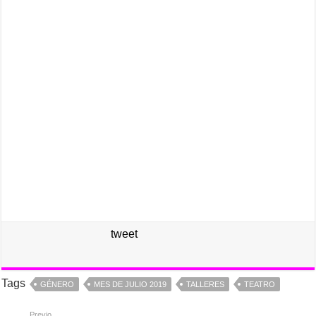
tweet
Tags
GÉNERO
MES DE JULIO 2019
TALLERES
TEATRO
Previo