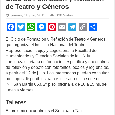
de Teatro y Géneros
jueves, 11 julio, 2019
330 Vistas
F
T
W
M
Pi
E
T
C
S
a
wi
h
e
nt
m
el
o
h
El Ciclo de Formación y Reflexión de Teatro y Géneros,
c
tt
at
ss
er
ail
e
p
ar
que organiza el Instituto Nacional del Teatro
e
er
s
e
e
gr
y
e
Representación Jujuy y cogestiona la Facultad de
Humanidades y Ciencias Sociales de la UNJu,
b
A
n
st
a
Li
comienza su etapa de formación específica y encuentros
o
p
g
m
n
de reflexión y debate con referentes locales y regionales,
a partir del 12 de julio. Los interesados pueden consultar
o
p
er
k
por cupos disponibles para el cursado en la sede del
k
INT San Martín 653, 2º piso, oficina 4, de 10 a 15 hs, de
lunes a viernes.
Talleres
El próximo encuentro es el Seminario Taller