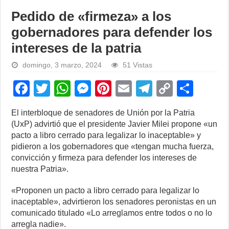
Pedido de «firmeza» a los
gobernadores para defender los
intereses de la patria
domingo, 3 marzo, 2024
51 Vistas
F
T
W
M
Pi
E
T
C
S
a
wi
h
e
nt
m
el
o
h
El interbloque de senadores de Unión por la Patria
c
tt
at
ss
er
ail
e
p
ar
(UxP) advirtió que el presidente Javier Milei propone «un
e
er
s
e
e
gr
y
e
pacto a libro cerrado para legalizar lo inaceptable» y
pidieron a los gobernadores que «tengan mucha fuerza,
b
A
n
st
a
Li
convicción y firmeza para defender los intereses de
o
p
g
m
n
nuestra Patria».
o
p
er
k
«Proponen un pacto a libro cerrado para legalizar lo
k
inaceptable», advirtieron los senadores peronistas en un
comunicado titulado «Lo arreglamos entre todos o no lo
arregla nadie».