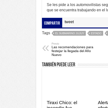
Se les pide a los automovilistas seg
que se encuentra trabajando en el l
tweet
Compartir
Tags
EL SUBMARINO JUJUY
ESTADO
Previo
Las recomendaciones para
festejar la llegada del Año
Nuevo
También puede leer
Tiraxi Chico: el
Alert
incendio fue
ofer