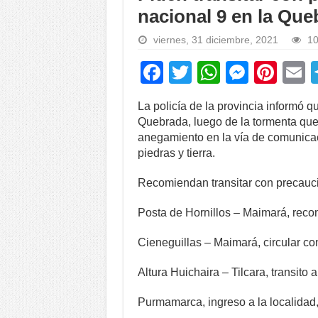
nacional 9 en la Que
viernes, 31 diciembre, 2021
10
F
T
W
M
Pi
a
wi
h
e
nt
La policía de la provincia informó q
c
tt
at
ss
er
a
Quebrada, luego de la tormenta qu
e
er
s
e
e
anegamiento en la vía de comunicac
piedras y tierra.
b
A
n
st
o
p
g
Recomiendan transitar con precauci
o
p
er
Posta de Hornillos – Maimará, reco
k
Cieneguillas – Maimará, circular co
Altura Huichaira – Tilcara, transito
Purmamarca, ingreso a la localidad,