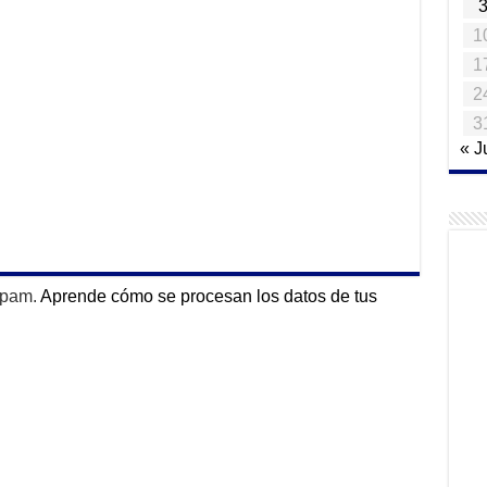
1
1
2
3
« J
 spam.
Aprende cómo se procesan los datos de tus