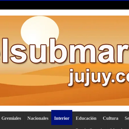
Gremiales
Nacionales
Interior
Educación
Cultura
S