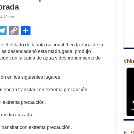
brada
4 Vistas
E
T
C
S
m
el
o
h
ue el estado de la ruta nacional 9 en la zona de la
il
e
p
ar
e se desencadenó esta madrugada, produjo
gr
y
e
ión con la caída de agua y desprendimiento de
#Nu
a
Li
m
n
ón en los siguientes lugares
k
miendan transitar con extrema precaución.
n extrema precaución.
 a media calzada
 transitar con extrema precaución.
El 