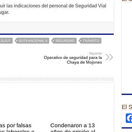
uir las indicaciones del personal de Seguridad Vial
ugar.
JUJUY
RUTA NACIONAL 9
SEGURIDAD
TRÁNSITO
Siguiente
Operativo de seguridad para la
Chaya de Mojones
El 
as por falsas
Condenaron a 13
tas laborales a
años de prisión al