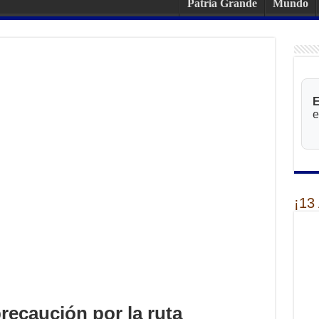
Patria Grande
Mundo
E
e
¡13
precaución por la ruta