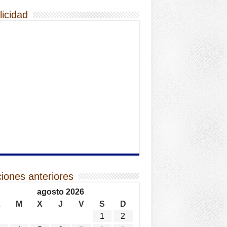
licidad
ciones anteriores
agosto 2026
L
M
X
J
V
S
D
1
2