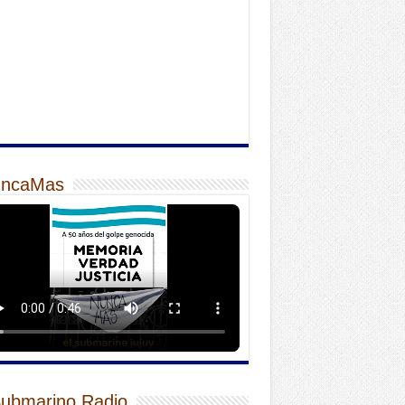
ncaMas
Submarino Radio